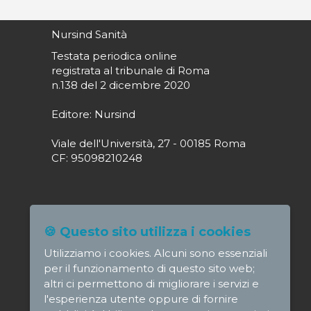
Nursind Sanità
Testata periodica online
registrata al tribunale di Roma
n.138 del 2 dicembre 2020
Editore: Nursind
Viale dell'Università, 27 - 00185 Roma
CF: 95098210248
Direttore responsabile: Paola Alagia
🍪 Questo sito utilizza i cookies
direttore@nursindsanita.it
Utilizziamo i cookies. Alcuni sono essenziali
Redazione: redazione@nursindsanita.it
per il funzionamento di questo sito web;
altri ci permettono di migliorare i servizi e
l'esperienza utente oppure di fornire