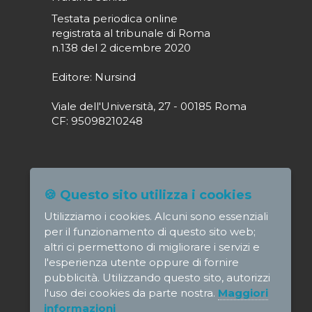
Testata periodica online
registrata al tribunale di Roma
n.138 del 2 dicembre 2020
Editore: Nursind
Viale dell'Università, 27 - 00185 Roma
CF: 95098210248
Direttore responsabile: Paola Alagia
🍪 Questo sito utilizza i cookies
direttore@nursindsanita.it
Utilizziamo i cookies. Alcuni sono essenziali
Redazione: redazione@nursindsanita.it
per il funzionamento di questo sito web;
altri ci permettono di migliorare i servizi e
l'esperienza utente oppure di fornire
pubblicità. Utilizzando questo sito, autorizzi
l'uso dei cookies da parte nostra.
Maggiori
© NursindSanita - e-mail:
informazioni