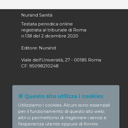
Nursind Sanità
Testata periodica online
registrata al tribunale di Roma
n.138 del 2 dicembre 2020
Editore: Nursind
Viale dell'Università, 27 - 00185 Roma
CF: 95098210248
Direttore responsabile: Paola Alagia
🍪 Questo sito utilizza i cookies
direttore@nursindsanita.it
Utilizziamo i cookies. Alcuni sono essenziali
Redazione: redazione@nursindsanita.it
per il funzionamento di questo sito web;
altri ci permettono di migliorare i servizi e
l'esperienza utente oppure di fornire