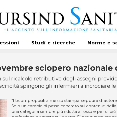
fessioni
Studi e ricerche
Norme e s
novembre sciopero nazionale 
 sul ricalcolo retributivo degli assegni previd
ecificità spingono gli infermieri a incrociare le
"I buoni propositi a mezzo stampa, seppure di autore
Solo un cambio di passo concreto sui contenuti della 
una categoria sempre più ridotta all’osso e per di pi
professionale rimaste sulla carta. E’ per queste ragion