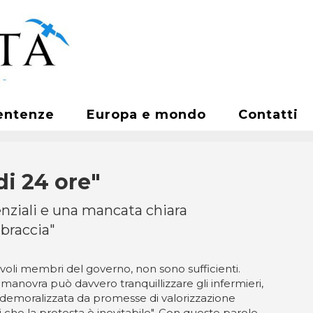
entenze
Europa e mondo
Contatti
di 24 ore"
enziali e una mancata chiara
 braccia"
voli membri del governo, non sono sufficienti.
manovra può davvero tranquillizzare gli infermieri,
ù demoralizzata da promesse di valorizzazione
i che la protesta è inevitabile". Con queste parole,