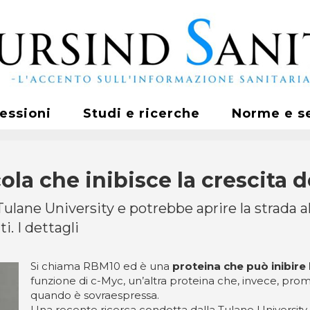
fessioni
Studi e ricerche
Norme e s
la che inibisce la crescita 
Tulane University e potrebbe aprire la strada a
i. I dettagli
Si chiama RBM10 ed è una
proteina che può inibire 
funzione di c-Myc, un’altra proteina che, invece, pro
quando è sovraespressa.
Una recente ricerca condotta dalla Tulane University 