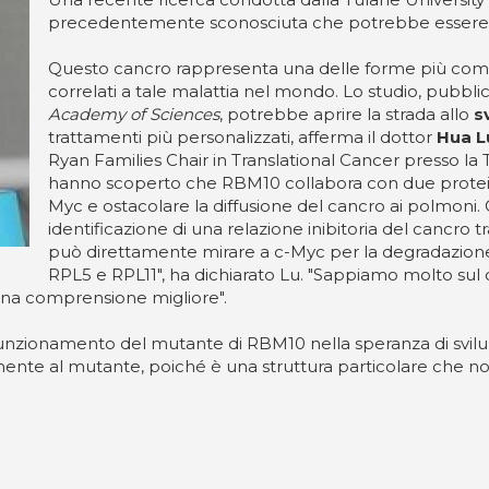
precedentemente sconosciuta che potrebbe essere f
Questo cancro rappresenta una delle forme più comun
correlati a tale malattia nel mondo. Lo studio, pubblica
Academy of Sciences
, potrebbe aprire la strada allo
s
trattamenti più personalizzati, afferma il dottor
Hua L
Ryan Families Chair in Translational Cancer presso la T
hanno scoperto che RBM10 collabora con due proteine
Myc e ostacolare la diffusione del cancro ai polmoni. 
identificazione di una relazione inibitoria del cancr
può direttamente mirare a c-Myc per la degradazione 
RPL5 e RPL11", ha dichiarato Lu. "Sappiamo molto sul
una comprensione migliore".
 funzionamento del mutante di RBM10 nella speranza di svil
nte al mutante, poiché è una struttura particolare che non