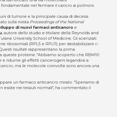
ondamentale nel fermare il cancro ai polmoni.
i di tumore e la principale causa di decessi
to sulla rivista
Proceedings of the National
viluppo di nuovi farmaci anticancro
e
u
, autore dello studio e titolare della Reynolds and
ulane University School of Medicine. Gli scienziati
 ribosomiali (RPL5 e RPL11) per destabilizzare c-
Questi risultati rappresentano la prima
o tra queste proteine. "Abbiamo scoperto che RBM10
e ridurne gli effetti cancerogeni legandosi a
 cancro, ma le molecole coinvolte sono ancora una
uppare un farmaco anticancro mirato. "Speriamo di
 esiste nei tessuti normali", ha commentato il