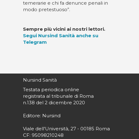
temerarie e chi fa denunce penali in
modo pretestuoso”.
Sempre più vicini ai nostri lettori.
Segui Nursind Sanità anche su
Telegram
Nursind Sanità
Testata periodica online
registrata al tribunale di Roma
n.138 del 2 dicembre 2020
Editore: Nursind
Viale dell'Università, 27 - 00185 Roma
CF: 95098210248