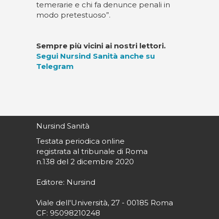
temerarie e chi fa denunce penali in
modo pretestuoso”.
Sempre più vicini ai nostri lettori.
Segui Nursind Sanità anche su
Telegram
Nursind Sanità
Testata periodica online
registrata al tribunale di Roma
n.138 del 2 dicembre 2020
Editore: Nursind
Viale dell'Università, 27 - 00185 Roma
CF: 95098210248