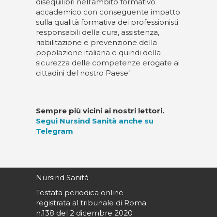
disequilibri nell’ambito formativo
accademico con conseguente impatto
sulla qualità formativa dei professionisti
responsabili della cura, assistenza,
riabilitazione e prevenzione della
popolazione italiana e quindi della
sicurezza delle competenze erogate ai
cittadini del nostro Paese".
Sempre più vicini ai nostri lettori.
Segui Nursind Sanità anche su
Telegram
Nursind Sanità
Testata periodica online
registrata al tribunale di Roma
n.138 del 2 dicembre 2020