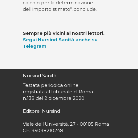
calcolo per la determinazione
dell’importo stimato", conclude.
Sempre più vicini ai nostri lettori.
Segui Nursind Sanità anche su
Telegram
Nursind Sanità
Testata periodica online
registrata al tribunale di Roma
n.138 del 2 dicembre 2020
Editore: Nursind
Viale dell'Università, 27 - 00185 Roma
CF: 95098210248