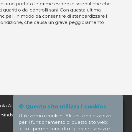
biamo portato le prime evidenze scientifiche che
guariti o dai controlli sani. Con questa ultima
ncipali, in modo da consentire di standardizzare i
ta condizione, che causa un grave peggioramento
ola Alagia direttore@nursindsanita.it
🍪 Questo sito utilizza i cookies
indsanita.it
Utilizziamo i cookies. Alcuni sono essenziali
per il funzionamento di questo sito web;
altri ci permettono di migliorare i servizi e