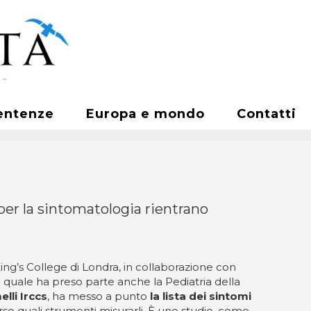
entenze
Europa e mondo
Contatti
 per la sintomatologia rientrano
King’s College di Londra, in collaborazione con
 quale ha preso parte anche la Pediatria della
lli Irccs
, ha messo a punto
la lista dei sintomi
rso quali strumenti misurarli. È uno studio, come