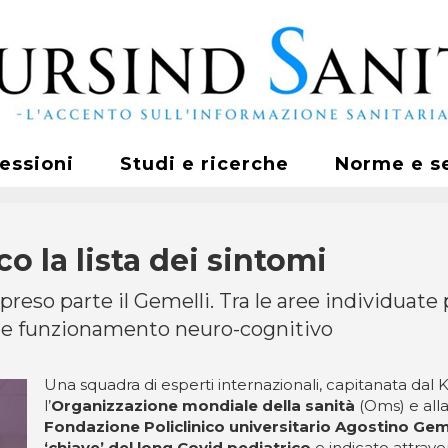
fessioni
Studi e ricerche
Norme e s
o la lista dei sintomi
 preso parte il Gemelli. Tra le aree individuate
li e funzionamento neuro-cognitivo
Una squadra di esperti internazionali, capitanata dal 
l’
Organizzazione mondiale della sanità
(Oms) e alla
Fondazione Policlinico universitario Agostino Geme
‘chiave’ del long Covid pediatrico
e indicato attrave