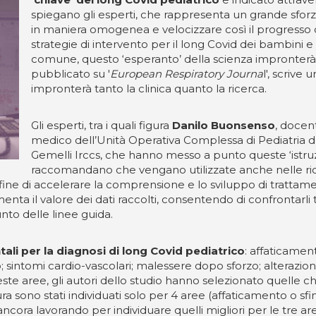
spiegano gli esperti, che rappresenta un grande sforz
in maniera omogenea e velocizzare così il progresso d
strategie di intervento per il long Covid dei bambini e
comune, questo ‘esperanto’ della scienza impronterà tu
pubblicato su '
European Respiratory Journa
l', scrive
impronterà tanto la clinica quanto la ricerca.
Gli esperti, tra i quali figura
Danilo Buonsenso
, docent
medico dell’Unità Operativa Complessa di Pediatria de
Gemelli Irccs, che hanno messo a punto queste ‘istruzio
raccomandano che vengano utilizzate anche nelle ri
 fine di accelerare la comprensione e lo sviluppo di trattamen
enta il valore dei dati raccolti, consentendo di confrontarl
unto delle linee guida.
ali per la diagnosi di long Covid pediatrico
: affaticament
intomi cardio-vascolari; malessere dopo sforzo; alterazioni n
este aree, gli autori dello studio hanno selezionato quelle ch
sura sono stati individuati solo per 4 aree (affaticamento o s
cora lavorando per individuare quelli migliori per le tre are