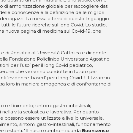
o di armonizzazione globale per raccogliere dati
elle conoscenze e la definizione delle migliori
 dei ragazzi. La messa a terra di questo linguaggio
tti le future ricerche sul long Covid. Lo studio,
 una nuova pagina di medicina sul Covid-19, che
e di Pediatria all’Università Cattolica e dirigente
lla Fondazione Policlinico Universitario Agostino
ni per l’uso’ per il long Covid pediatrico,
cerche che verranno condotte in futuro per
ti ‘evidence-based’ per i long Covid. Utilizzare in
i tra loro in maniera omogenea e di confrontarne di
o o sfinimento; sintomi gastro-intestinali;
ella vita scolastica e lavorativa. Per quanto
e possono essere utilizzate a livello universale,
finimento, sintomi gastro-intestinali, funzionamento
e restanti. "Il nostro centro – ricorda
Buonsenso