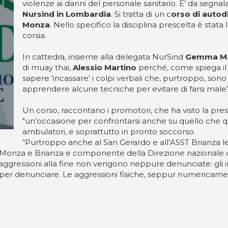
violenze ai danni del personale sanitario. E’ da segnal
Nursind in Lombardia
. Si tratta di un c
orso di autod
Monza
. Nello specifico la disciplina prescelta è stat
corsia.
In cattedra, insieme alla delegata NurSind
Gemma Mar
di muay thai,
Alessio Martino
perché, come spiega il
sapere 'incassare' i colpi verbali che, purtroppo, sono 
apprendere alcune tecniche per evitare di farsi male"
Un corso, raccontano i promotori, che ha visto la prese
"un’occasione per confrontarsi anche su quello che q
ambulatori, e soprattutto in pronto soccorso.
“Purtroppo anche al San Gerardo e all’ASST Brianza le
nd Monza e Brianza e componente della Direzione nazionale d
aggressioni alla fine non vengono neppure denunciate: gli i
zia per denunciare. Le aggressioni fisiche, seppur numeric