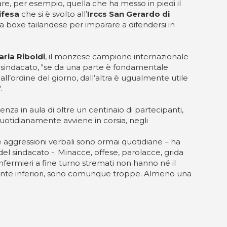
are, per esempio, quella che ha messo in piedi il
ifesa
che si è svolto all’
Irccs San Gerardo di
a la boxe tailandese per imparare a difendersi in
ia Riboldi
, il monzese campione internazionale
 sindacato, "se da una parte è fondamentale
all’ordine del giorno, dall’altra è ugualmente utile
.
nza in aula di oltre un centinaio di partecipanti,
uotidianamente avviene in corsia, negli
 aggressioni verbali sono ormai quotidiane – ha
el sindacato -. Minacce, offese, parolacce, grida
nfermieri a fine turno stremati non hanno né il
amente inferiori, sono comunque troppe. Almeno una