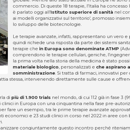
commercio. Di queste 18 terapie, l’Italia ha concesso l
è parlato oggi all’
Istituto superiore di sanità
nel cors
ai modelli organizzativi sul territorio', promosso insi
lo sviluppo delle biotecnologie.
Le terapie avanzate, infatti, rappresentano un vero 
quindi richiede una risposta da parte dei sistemi sanit
terapie che
in Europa sono denominate ATMP
(Adv
comprendono le terapie cellulari, geniche, l’ingegneria
la prima volta nella storia della medicina è stato pos
materiale biologico
, personalizzati e
che aspirano a 
somministrazione
. Si tratta di farmaci, innovativi p
alattia stessa, intervenendo direttamente sulle cause e offr
rla di
più di 1.900 trials
nel mondo, di cui 112 già in fase 3 (9
di clinici in Europa con una cinquantina nella fase pre-autoriz
per fare un esempio, tra le prime terapie avanzate approvat
economici e 23 studi clinici in corso nel 2022 in aree con b
i.
d organizzare congiuntamente questo incontro perché riteniam