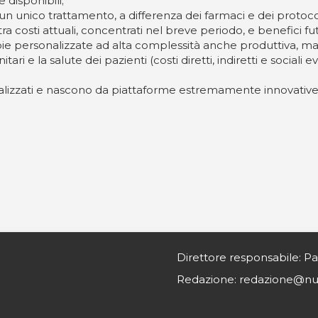
 disponibili;
n unico trattamento, a differenza dei farmaci e dei protocol
 costi attuali, concentrati nel breve periodo, e benefici fut
rapie personalizzate ad alta complessità anche produttiva, m
itari e la salute dei pazienti (costi diretti, indiretti e sociali
pecializzati e nascono da piattaforme estremamente innovati
Direttore responsabile: Pa
Redazione: redazione@nurs