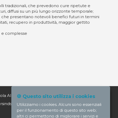
li tradizionali, che prevedono cure ripetute e
uri, diffusi su un più lungo orizzonte temporale;
a che presentano notevoli benefici futuri in termini
 evitati, recupero in produttività, maggior gettito
ve e complesse
ola Alagia direttore@nursindsanita.it
🍪 Questo sito utilizza i cookies
indsanita.it
Utilizziamo i cookies. Alcuni sono essenziali
per il funzionamento di questo sito web;
altri ci permettono di migliorare i servizi e