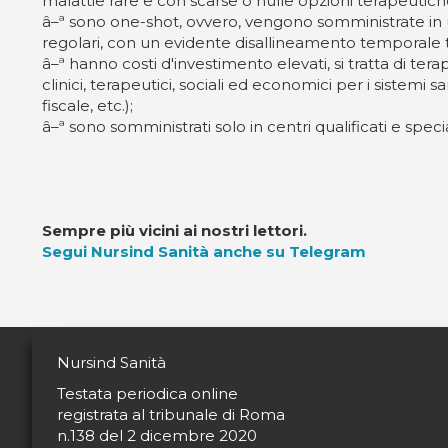
malattie rare e con scarse o nulle opzioni terapeutiche
â–ª sono one-shot, ovvero, vengono somministrate in u
regolari, con un evidente disallineamento temporale tra
â–ª hanno costi d'investimento elevati, si tratta di te
clinici, terapeutici, sociali ed economici per i sistemi san
fiscale, etc.);
â–ª sono somministrati solo in centri qualificati e s
Sempre più vicini ai nostri lettori.
Segui Nursind Sanità anche su Telegram
Nursind Sanità
Testata periodica online
registrata al tribunale di Roma
n.138 del 2 dicembre 2020