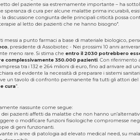
l letto del paziente sia estremamente importante – ha sottol
 speranza di cura per alcune malattie prima incurabili, esisto
e la discussione congiunta delle principali criticità possa con
terapie al letto dei pazienti che ne hanno bisogno".
ati messi a punto farmaci a base di materiale biologico, perso
eco
, presidente di Assobiotec - Nei prossimi 10 anni arrivera
nte meno rare. Si stima che
entro il 2030 potrebbero esse
rdare complessivamente 350.000 pazienti
. Con riferimento 
mpresa tra i 132 e 264 milioni di euro, fino ad arrivare ad una
chiara ed evidente la necessità di preparare i sistemi sanitar
ve un tavolo di confronto permanente fra tutti gli attori d
 e cura
”.
icamente riassunte come segue:
ica dei pazienti affetti da malattie che non hanno un’alterna
correggere o modificare funzioni fisiologiche compromesse neg
pie di geni funzionanti.
ante in aree di patologia ad elevato medical need, su malattie