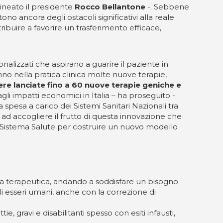
ineato il presidente
Rocco Bellantone
-. Sebbene
no ancora degli ostacoli significativi alla reale
tribuire a favorire un trasferimento efficace,
nalizzati che aspirano a guarire il paziente in
nno nella pratica clinica molte nuove terapie,
re lanciate fino a 60 nuove terapie geniche e
agli impatti economici in Italia – ha proseguito -
 spesa a carico dei Sistemi Sanitari Nazionali tra
i ad accogliere il frutto di questa innovazione che
el Sistema Salute per costruire un nuovo modello
tiva terapeutica, andando a soddisfare un bisogno
li esseri umani, anche con la correzione di
, gravi e disabilitanti spesso con esiti infausti,