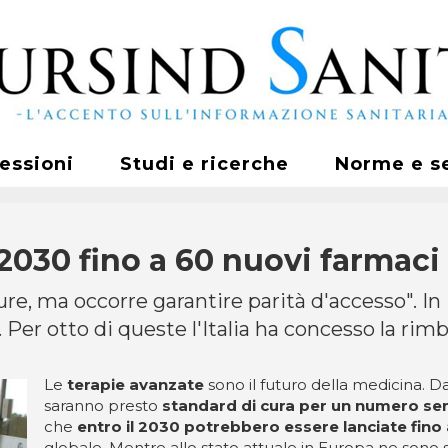
fessioni
Studi e ricerche
Norme e s
 2030 fino a 60 nuovi farmaci
cure, ma occorre garantire parità d'accesso". 
Per otto di queste l'Italia ha concesso la rimbo
Le
terapie avanzate
sono il futuro della medicina. Da
saranno presto
standard di cura per un numero s
che
entro il 2030 potrebbero essere lanciate fino 
globale. Mentre allo stato attuale in Europa ne sono 