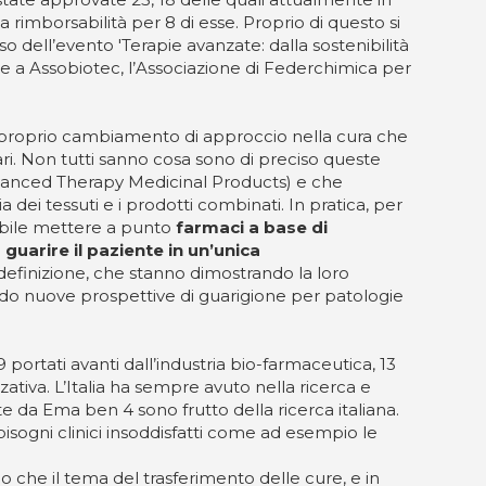
a rimborsabilità per 8 di esse. Proprio di questo si
o dell’evento 'Terapie avanzate: dalla sostenibilità
eme a Assobiotec, l’Associazione di Federchimica per
e proprio cambiamento di approccio nella cura che
ari. Non tutti sanno cosa sono di preciso queste
anced Therapy Medicinal Products) e che
 dei tessuti e i prodotti combinati. In pratica, per
sibile mettere a punto
farmaci a base di
guarire il paziente in un’unica
er definizione, che stanno dimostrando la loro
endo nuove prospettive di guarigione per patologie
9 portati avanti dall’industria bio-farmaceutica, 13
zativa. L’Italia ha sempre avuto nella ricerca e
e da Ema ben 4 sono frutto della ricerca italiana.
isogni clinici insoddisfatti come ad esempio le
o che il tema del trasferimento delle cure, e in