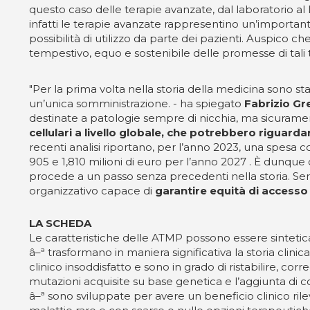
questo caso delle terapie avanzate, dal laboratorio a
infatti le terapie avanzate rappresentino un’importante
possibilità di utilizzo da parte dei pazienti. Auspico ch
tempestivo, equo e sostenibile delle promesse di tali 
"Per la prima volta nella storia della medicina sono st
un’unica somministrazione. - ha spiegato
Fabrizio Gr
destinate a patologie sempre di nicchia, ma sicurame
cellulari a livello globale, che potrebbero rigua
recenti analisi riportano, per l’anno 2023, una spesa co
905 e 1,810 milioni di euro per l’anno 2027 . È dunque 
procede a un passo senza precedenti nella storia. Ser
organizzativo capace di
garantire equità di accesso
LA SCHEDA
Le caratteristiche delle ATMP possono essere sintet
â–ª trasformano in maniera significativa la storia clin
clinico insoddisfatto e sono in grado di ristabilire, 
mutazioni acquisite su base genetica e l’aggiunta di co
â–ª sono sviluppate per avere un beneficio clinico rilev