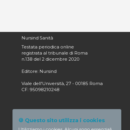
Nursind Sanità
Testata periodica online
registrata al tribunale di Roma
n.138 del 2 dicembre 2020
Editore: Nursind
Viale dell'Università, 27 - 00185 Roma
CF: 95098210248
Direttore responsabile: Paola Alagia
🍪 Questo sito utilizza i cookies
direttore@nursindsanita.it
Utilizziamo i cookies. Alcuni sono essenziali