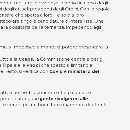
mente mettere in evidenza la deriva in corso degli
degli attuali presidenti degli Ordini. Con le regole
 pensare che spetta a loro – e solo a loro – il
acolare singole candidature o intere liste. Una
 la possibilità dell’alternanza, impedendo agli
somma, si impedisce a monte di potere presentare la
tutto alla
Cceps
, la Commissione centrale per gli
e Ripa e alla
Fnopi
che spesso si limitano a
l resto, si verifica con
Covip
e
ministero del
tti, e del rischio concreto che più queste
co perché ritengo
urgente rivolgermi alle
 cui discende poi un buon funzionamento degli enti