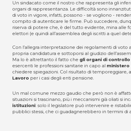
Un sindacato come il nostro che rappresenta gli infer
organi di rappresentanza. Le difficoltà sono innanzitut
di voto in vigore, infatti, possono - se vogliono - rendere 
compito di autenticare le firme. Può succedere, dunqu
riserva di potere che, è del tutto evidente, mina alle
elettori (e quindi all’assemblea degli iscritti a quel d
Con l’allegra interpretazione dei regolamenti di voto 
propria candidatura e sottoporsi al giudizio dell’assemb
Ma lo è altrettanto il fatto che
gli organi di controll
esercenti le professioni sanitarie in capo al
ministero 
chiedere spiegazioni. Col risultato di temporeggiare, a
Lavoro
per i casi degli enti pensione.
Un mal comune mezzo gaudio che però non è affatto con
situazioni si trascinano, più i meccanismi già oliati si
istituzioni
: solo il legislatore può intervenire e rist
pubblici stessi, che ci guadagnerebbero in termini di