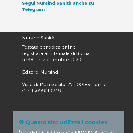
Segui Nursind Sanità anche su
Telegram
Nursind Sanità
Testata periodica online
registrata al tribunale di Roma
n.138 del 2 dicembre 2020
Editore: Nursind
Viale dell'Università, 27 - 00185 Roma
CF: 95098210248
Direttore responsabile: Paola Alagia
🍪 Questo sito utilizza i cookies
direttore@nursindsanita.it
Utilizziamo i cookies. Alcuni sono essenziali