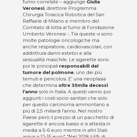
fumo-correlate – aggiunge
Giulia
Veronesi
, direttore Programma
Chirurgia Toracica Robotica del San
Raffaele di Milano e membro del
Comitato di lotta al fumo di Fondazione
Umberto Veronesi -. Tra queste vi sono
molte patologie oncologiche ma
anche respiratorie, cardiovascolari, con
addirittura danni estetici e alla
sessualità maschile. Le sigarette sono
poi le principali
responsabili del
tumore del polmone
, uno dei più
temuti e pericolosi. E’ una neoplasia
che determina
oltre 35mila decessi
l’anno
solo in Italia. A questi vanno poi
aggiunti i costi socio-sanitari che solo
per questo carcinoma ammontano a
più di 2,5 miliardi l’anno. Nel nostro
Paese però il prezzo di un pacchetto di
sigarette è ancora basso e si attesta in
media a 5-6 euro mentre in altri Stati
arriva a 12-15 euro". "Nel 2018 il 6% di