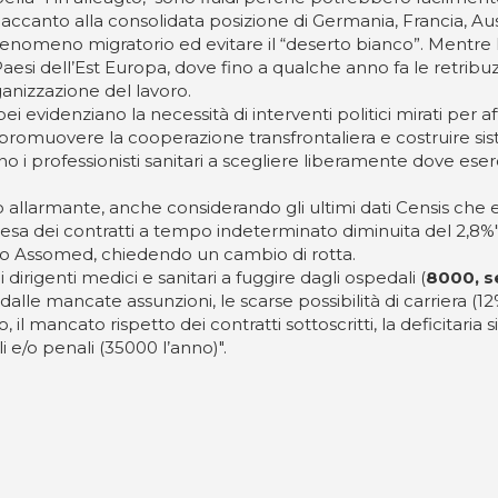
he, accanto alla consolidata posizione di Germania, Francia, A
l fenomeno migratorio ed evitare il “deserto bianco”. Mentre l
i Paesi dell’Est Europa, dove fino a qualche anno fa le retrib
ganizzazione del lavoro.
ei evidenziano la necessità di interventi politici mirati per a
i, promuovere la cooperazione transfrontaliera e costruire siste
no i professionisti sanitari a scegliere liberamente dove eser
o allarmante, anche considerando gli ultimi dati Censis che
 la spesa dei contratti a tempo indeterminato diminuita del 2
ao Assomed, chiedendo un cambio di rotta.
rigenti medici e sanitari a fuggire dagli ospedali (
8000, s
lle mancate assunzioni, le scarse possibilità di carriera (12% ar
, il mancato rispetto dei contratti sottoscritti, la deficitari
 e/o penali (35000 l’anno)".