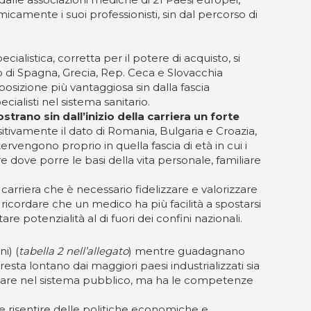
camente i suoi professionisti, sin dal percorso di
cialistica, corretta per il potere di acquisto, si
lo di Spagna, Grecia, Rep. Ceca e Slovacchia
posizione più vantaggiosa sin dalla fascia
ialisti nel sistema sanitario.
rano sin dall’inizio della carriera un forte
itivamente il dato di Romania, Bulgaria e Croazia,
tervengono proprio in quella fascia di età in cui i
 dove porre le basi della vita personale, familiare
carriera che è necessario fidelizzare e valorizzare
à ricordare che un medico ha più facilità a spostarsi
e potenzialità al di fuori dei confini nazionali.
i) (
tabella 2 nell’allegato
) mentre guadagnano
resta lontano dai maggiori paesi industrializzati sia
ercitare nel sistema pubblico, ma ha le competenze
te risentire delle politiche economiche e