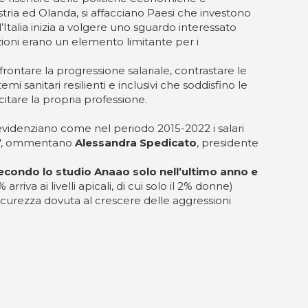
ustria ed Olanda, si affacciano Paesi che investono
’Italia inizia a volgere uno sguardo interessato
uzioni erano un elemento limitante per i
ffrontare la progressione salariale, contrastare le
mi sanitari resilienti e inclusivi che soddisfino le
citare la propria professione.
 evidenziano come nel periodo 2015-2022 i salari
,8%", ommentano
Alessandra Spedicato
, presidente
econdo lo studio Anaao solo nell’ultimo anno e
riva ai livelli apicali, di cui solo il 2% donne)
a sicurezza dovuta al crescere delle aggressioni