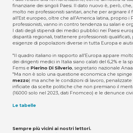
finanziarie dei singoli Paesi. Il dato nuovo è, però, c
molto nei professionisti sanitari, anche per arginare i
all’Est europeo, oltre che all’America latina, proprio 
professionisti, vanno in contro tendenza su salari e or
I dati degli stipendi dei medici pubblici nei Paesi europ
disparità regionali, trattenere professionisti qualificat
esigenze di popolazioni diverse in tutta Europa e aiuti
"Il quadro italiano in rapporto all’Europa appare molt
dei dirigenti medici in Italia siano calati del 6,2% e
Fems e
Pierino Di Silverio
, segretario nazionale Ana
"Ma non è solo una questione economica che spinge i di
mezzo
) ma anche le condizioni di lavoro, penalizzate da
inficiate da scelte politiche che non premiano il merito
(16000 solo nel 2023, dati Fnomceo) e le denunce civili
Le tabelle
Sempre più vicini ai nostri lettori.