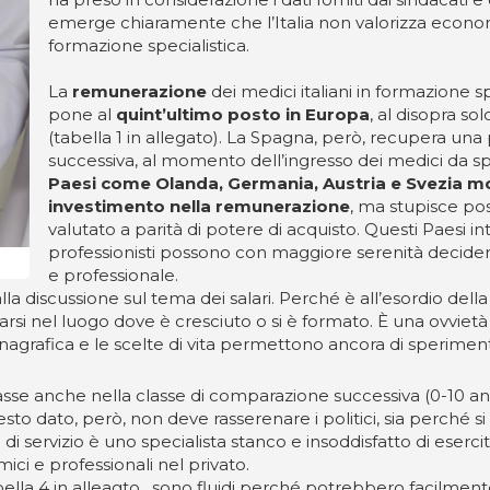
emerge chiaramente che l’Italia non valorizza economi
formazione specialistica.
La
remunerazione
dei medici italiani in formazione spe
pone al
quint’ultimo posto in Europa
, al disopra so
(tabella 1 in allegato). La Spagna, però, recupera una 
successiva, al momento dell’ingresso dei medici da spec
Paesi come Olanda, Germania, Austria e Svezia most
investimento nella remunerazione
, ma stupisce pos
valutato a parità di potere di acquisto. Questi Paesi in
professionisti possono con maggiore serenità decidere
e professionale.
discussione sul tema dei salari. Perché è all’esordio della 
icarsi nel luogo dove è cresciuto o si è formato. È una ovviet
agrafica e le scelte di vita permettono ancora di sperimentar
sse anche nella classe di comparazione successiva (0-10 ann
esto dato, però, non deve rasserenare i politici, sia perché si 
à di servizio è uno specialista stanco e insoddisfatto di es
ci e professionali nel privato.
abella 4 in alleagto, sono fluidi perché potrebbero facilmen