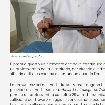
Foto di valelopardo
È proprio questo un elemento che deve contribuire alla 
un professionista nel suo territorio, per aiutarlo a rad
all’inizio della sua carriera o comunque quando l’età an
Le remunerazioni dei medici italiani si mantengono ba
posizioni tra i medici senior (
tabella 3 nell’allegato
). Qu
perché un professionista con oltre 25 anni di anzianit
sufficienti per trovare maggiori riconoscimenti economi
I dati relativi alla remunerazione, come dimostra la t