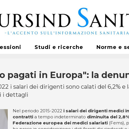
fessioni
Studi e ricerche
Norme e s
eno pagati in Europa": la den
022 i salari dei dirigenti sono calati del 6,2% e
 i dettagli
Nel periodo 2015-2022
i salari dei dirigenti medici i
contratti
a tempo indeterminato
diminuita del 2,8%
Federazione europea dei medici salariati
(Fems), p
ha preso in considerazione i dati forniti dai sindacati 