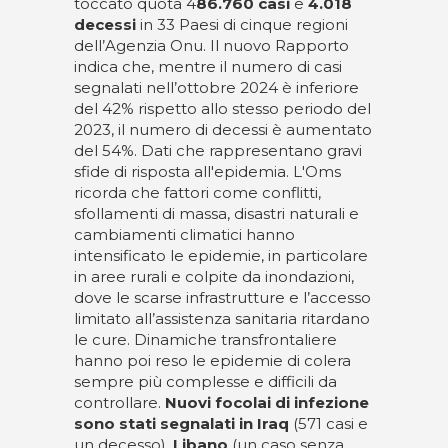
toccato quota 4
86.760 casi
e
4.018
decessi
in 33 Paesi di cinque regioni
dell’Agenzia Onu. Il nuovo Rapporto
indica che, mentre il numero di casi
segnalati nell’ottobre 2024 è inferiore
del 42% rispetto allo stesso periodo del
2023, il numero di decessi è aumentato
del 54%. Dati che rappresentano gravi
sfide di risposta all'epidemia. L'Oms
ricorda che fattori come conflitti,
sfollamenti di massa, disastri naturali e
cambiamenti climatici hanno
intensificato le epidemie, in particolare
in aree rurali e colpite da inondazioni,
dove le scarse infrastrutture e l’accesso
limitato all’assistenza sanitaria ritardano
le cure. Dinamiche transfrontaliere
hanno poi reso le epidemie di colera
sempre più complesse e difficili da
controllare.
Nuovi focolai di infezione
sono stati segnalati in Iraq
(571 casi e
un decesso),
Libano
(un caso senza