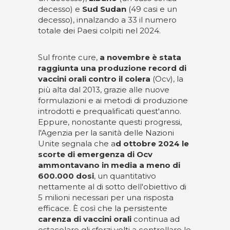
decesso) e
Sud Sudan
(49 casi e un
decesso), innalzando a 33 il numero
totale dei Paesi colpiti nel 2024.
Sul fronte cure,
a novembre è stata
raggiunta una produzione record di
vaccini orali contro il colera
(Ocv), la
più alta dal 2013, grazie alle nuove
formulazioni e ai metodi di produzione
introdotti e prequalificati quest'anno.
Eppure, nonostante questi progressi,
l'Agenzia per la sanità delle Nazioni
Unite segnala che a
d ottobre 2024 le
scorte di emergenza di Ocv
ammontavano in media a meno di
600.000 dosi
, un quantitativo
nettamente al di sotto dell'obiettivo di
5 milioni necessari per una risposta
efficace. È così che la persistente
carenza di vaccini orali
continua ad
ostacolare gli sforzi volti a controllare le