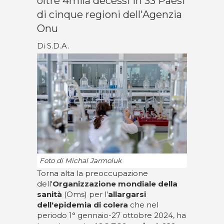
oltre 4mila decessi in 33 Paesi
di cinque regioni dell'Agenzia
Onu
Di S.D.A.
Foto di Michal Jarmoluk
Torna alta la preoccupazione
dell'
Organizzazione mondiale della
sanità
(Oms) per l'
allargarsi
dell'epidemia di colera
che nel
periodo 1° gennaio-27 ottobre 2024, ha