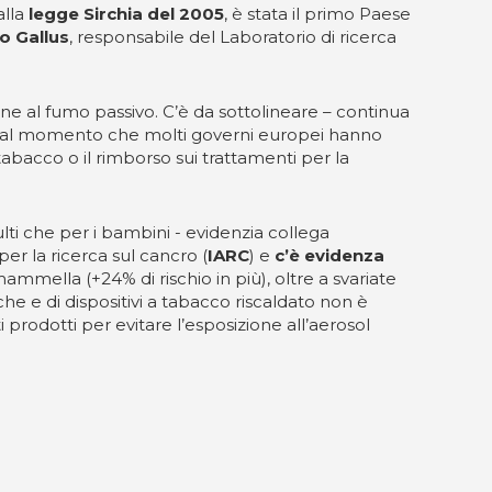
alla
legge Sirchia del 2005
, è stata il primo Paese
no Gallus
, responsabile del Laboratorio di ricerca
ione al fumo passivo. C’è da sottolineare – continua
si, dal momento che molti governi europei hanno
abacco o il rimborso sui trattamenti per la
ulti che per i bambini - evidenzia collega
er la ricerca sul cancro (
IARC
) e
c’è evidenza
mammella (+24% di rischio in più), oltre a svariate
che e di dispositivi a tabacco riscaldato non è
rodotti per evitare l’esposizione all’aerosol