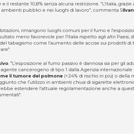
 e il restante 10,8% senza alcuna restrizione. “L’Italia, grazie 
li ambienti pubblici e nei luoghi di lavoro”, commenta S
ilva
e abitazioni, rimangono luoghi comuni per il fumo e l’esposiz
sultato meno favorevole per l’Italia rispetto agli altri Pae
del tabagismo come l’aumento delle accise sui prodotti di t
are".
sivo
. "L’esposizione al fumo passivo è dannosa sia per gli ad
 agente cancerogeno di tipo 1 dalla Agenzia internazionale p
come il tumore del polmone
(+24% di rischio in più) o della 
giunto che l’utilizzo in ambienti chiusi di sigarette elettroni
vrebbe estendere l’attuale regolamentazione anche a questi p
cumentati".