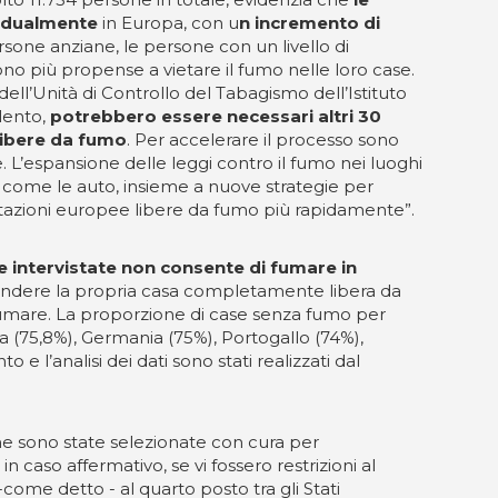
radualmente
in Europa, con u
n incremento di
rsone anziane, le persone con un livello di
no più propense a vietare il fumo nelle loro case.
dell’Unità di Controllo del Tabagismo dell’Istituto
lento,
potrebbero essere necessari altri 30
 libere da fumo
. Per accelerare il processo sono
. L’espansione delle leggi contro il fumo nei luoghi
e, come le auto, insieme a nuove strategie per
bitazioni europee libere da fumo più rapidamente”.
e intervistate non consente di fumare in
 rendere la propria casa completamente libera da
 fumare. La proporzione di case senza fumo per
alia (75,8%), Germania (75%), Portogallo (74%),
e l’analisi dei dati sono stati realizzati dal
, che sono state selezionate con cura per
n caso affermativo, se vi fossero restrizioni al
-come detto - al quarto posto tra gli Stati