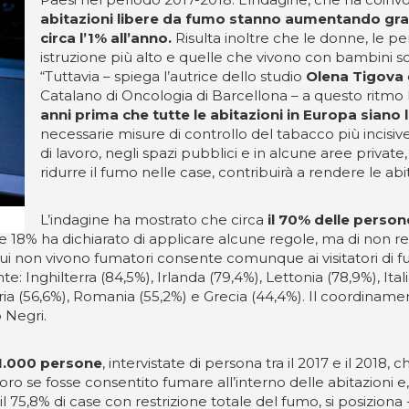
abitazioni libere da fumo stanno aumentando g
circa l’1% all’anno.
Risulta inoltre che le donne, le pe
istruzione più alto e quelle che vivono con bambini so
“Tuttavia – spiega l’autrice dello studio
Olena Tigova
Catalano di Oncologia di Barcellona – a questo ritmo 
anni prima che tutte le abitazioni in Europa siano
necessarie misure di controllo del tabacco più incisive
di lavoro, negli spazi pubblici e in alcune aree privat
ridurre il fumo nelle case, contribuirà a rendere le a
L’indagine ha mostrato che circa
il 70% delle person
ore 18% ha dichiarato di applicare alcune regole, ma di non
cui non vivono fumatori consente comunque ai visitatori di
nte: Inghilterra (84,5%), Irlanda (79,4%), Lettonia (78,9%), It
ia (56,6%), Romania (55,2%) e Grecia (44,4%). Il coordinamento 
o Negri.
a 1.000 persone
, intervistate di persona tra il 2017 e il 2018
o se fosse consentito fumare all’interno delle abitazioni e, i
il 75,8% di case con restrizione totale del fumo, si posiziona 