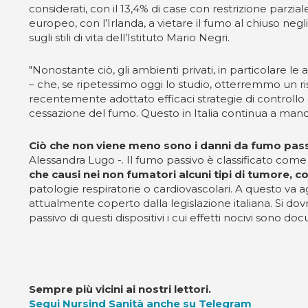
considerati, con il 13,4% di case con restrizione parziale
europeo, con l’Irlanda, a vietare il fumo al chiuso neg
sugli stili di vita dell’Istituto Mario Negri.
"Nonostante ciò, gli ambienti privati, in particolare l
– che, se ripetessimo oggi lo studio, otterremmo un ri
recentemente adottato efficaci strategie di controllo 
cessazione del fumo. Questo in Italia continua a manc
Ciò che non viene meno sono i danni da fumo pas
Alessandra Lugo -. Il fumo passivo è classificato come
che causi nei non fumatori alcuni tipi di tumore, 
patologie respiratorie o cardiovascolari. A questo va ag
attualmente coperto dalla legislazione italiana. Si do
passivo di questi dispositivi i cui effetti nocivi sono do
Sempre più vicini ai nostri lettori.
Segui Nursind Sanità anche su Telegram