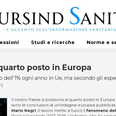
fessioni
Studi e ricerche
Norme e s
l quarto posto in Europa
ell'1% ogni anno in Ue, ma secondo gli esperti
ri
Il nostro Paese si posiziona al quarto posto in Europ
sono le conclusioni di un’indagine europea pubblicat
Mario Negri
. Il lavoro mette a fuoco il
fenomeno del
Paesi nel periodo 2017-2018. L’indagine, che ha coinvo