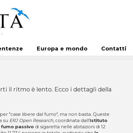
entenze
Europa e mondo
Contatti
 il ritmo è lento. Ecco i dettagli della
a per "case libere dal fumo", ma non basta. Queste
a su
ERJ Open Research
, coordinata dall’
Istituto
 fumo passivo
di sigaretta nelle abitazioni di 12
lto 11.734 persone in totale, evidenzia che
le