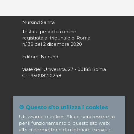
Nursind Sanità
Testata periodica online
registrata al tribunale di Roma
n.138 del 2 dicembre 2020
Editore: Nursind
Viale dell'Università, 27 - 00185 Roma
CF: 95098210248
Direttore responsabile: Paola Alagia
🍪 Questo sito utilizza i cookies
direttore@nursindsanita.it
Utilizziamo i cookies. Alcuni sono essenziali
Redazione: redazione@nursindsanita.it
per il funzionamento di questo sito web;
altri ci permettono di migliorare i servizi e