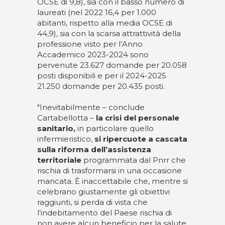
OCSE di 9,8), sia con il basso numero di
laureati (nel 2022 16,4 per 1.000
abitanti, rispetto alla media OCSE di
44,9), sia con la scarsa attrattività della
professione visto per l’Anno
Accademico 2023-2024 sono
pervenute 23.627 domande per 20.058
posti disponibili e per il 2024-2025
21.250 domande per 20.435 posti.
"Inevitabilmente – conclude
Cartabellotta –
la crisi del personale
sanitario,
in particolare quello
infermieristico,
si ripercuote a cascata
sulla riforma dell’assistenza
territoriale
programmata dal Pnrr che
rischia di trasformarsi in una occasione
mancata. È inaccettabile che, mentre si
celebrano giustamente gli obiettivi
raggiunti, si perda di vista che
l’indebitamento del Paese rischia di
non avere alcun beneficio per la salute