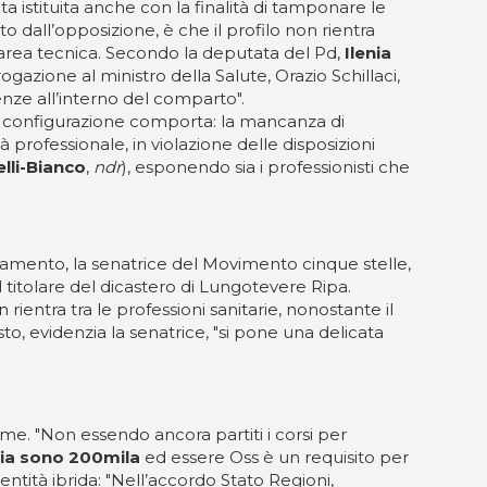
ata istituita anche con la finalità di tamponare le
o dall’opposizione, è che il profilo non rientra
ll’area tecnica. Secondo la deputata del Pd,
Ilenia
gazione al ministro della Salute, Orazio Schillaci,
enze all’interno del comparto".
le configurazione comporta: la mancanza di
 professionale, in violazione delle disposizioni
lli-Bianco
,
ndr
), esponendo sia i professionisti che
rlamento, la senatrice del Movimento cinque stelle,
 titolare del dicastero di Lungotevere Ripa.
 rientra tra le professioni sanitarie, nonostante il
o, evidenzia la senatrice, "si pone una delicata
.
ime. "Non essendo ancora partiti i corsi per
alia sono 200mila
ed essere Oss è un requisito per
dentità ibrida: "Nell’accordo Stato Regioni,