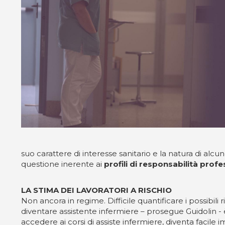
suo carattere di interesse sanitario e la natura di al
questione inerente ai
profili di responsabilità prof
LA STIMA DEI LAVORATORI A RISCHIO
Non ancora in regime. Difficile quantificare i possibil
diventare assistente infermiere – prosegue Guidolin -
accedere ai corsi di assiste infermiere, diventa facile i