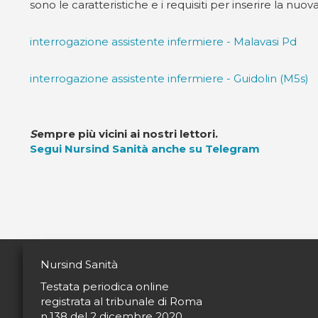
sono le caratteristiche e i requisiti per inserire la nuov
interrogazione assistente infermiere - Malavasi Pd
interrogazione assistente infermiere - Guidolin (M5s)
S
empre più vicini ai nostri lettori.
Segui Nursind Sanità anche su Telegram
Nursind Sanità
Testata periodica online
registrata al tribunale di Roma
n.138 del 2 dicembre 2020