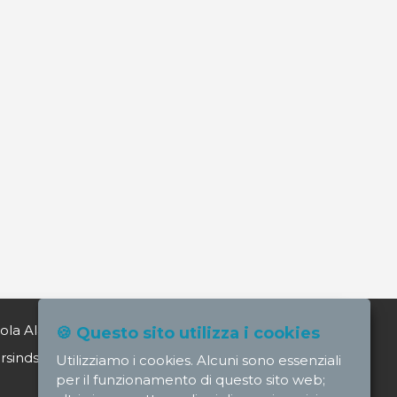
ola Alagia direttore@nursindsanita.it
🍪 Questo sito utilizza i cookies
indsanita.it
Utilizziamo i cookies. Alcuni sono essenziali
per il funzionamento di questo sito web;