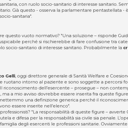
-sanitaria, con ruolo socio-sanitario di interesse sanitario.
itario. Già questo - osserva la parlamentare pentastellata -
ocio-sanitaria".
e questo vuoto normativo? "Una soluzione – risponde Guido
picabile perché si rischierebbe di fare confusione tra categor
olo socio-sanitario di interesse sanitario. Probabilmente la
c
o Gelli
, oggi direttore generale di Sanità Welfare e Coesione
e ruotano intorno al paziente e sono soggette a percorsi forma
a. Il riconoscimento dell’esercente – prosegue – non contemp
 ma a mio avviso dovrebbe essere inserita fra queste figure
 mettemmo una definizione generica perché il riconoscimen
vono essere inserite nell’elenco".
rofessionisti? "La responsabilità di queste figure – avverte 
la e difesa per la responsabilità sia civile sia penale. L’op
famiglia degli esercenti le professioni sanitarie. Ovviamente