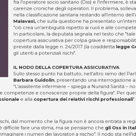
fra l’operatore socio sanitario (Oss) e l’infermiere, è st
carenze croniche degli operatori. Il problema, sollevat
nella classificazione sanitaria restando all’interno de
Malavasi,
che sulla questione ha presentato un’interro
"ciò crea un’ambiguità rispetto ai ruoli e alle compet
In particolare, la deputata segnala nel testo che "ta
copertura assicurativa per colpa grave e responsabilità
previste dalla legge n. 24/2017 (la cosiddetta
legge Ge
gli utenti a potenziali rischi".
IL NODO DELLA COPERTURA ASSICURATIVA
Sullo stesso punto ha battuto, nell’altro ramo del Pa
Barbara Guidolin
, presentando una interrogazione al
"L’assistente infermiere – spiega a Nursind Sanità – non
cune competenze e conoscenze proprie della figura". Per quest
essionale
e alla
copertura dei relativi rischi professionali
"
i rischi, dal momento che la figura non è ancora entrata a reg
 è difficile fare una stima, ma se pensiamo che
gli Oss in It
mmaginare i numeri dei lavoratori a rischio". Il nodo sta nell’i