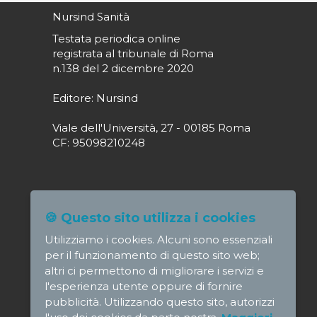
Nursind Sanità
Testata periodica online
registrata al tribunale di Roma
n.138 del 2 dicembre 2020
Editore: Nursind
Viale dell'Università, 27 - 00185 Roma
CF: 95098210248
Direttore responsabile: Paola Alagia
🍪 Questo sito utilizza i cookies
direttore@nursindsanita.it
Utilizziamo i cookies. Alcuni sono essenziali
Redazione: redazione@nursindsanita.it
per il funzionamento di questo sito web;
altri ci permettono di migliorare i servizi e
l'esperienza utente oppure di fornire
pubblicità. Utilizzando questo sito, autorizzi