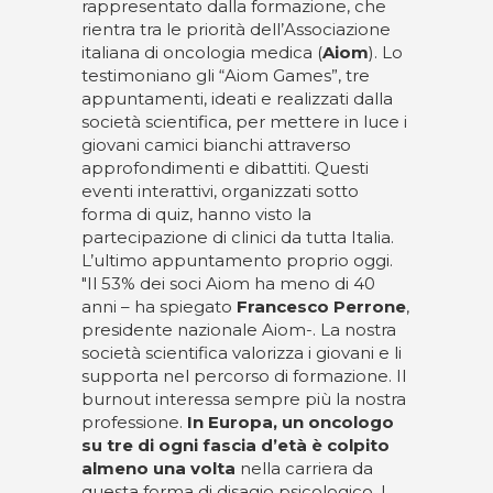
rappresentato dalla formazione, che
rientra tra le priorità dell’Associazione
italiana di oncologia medica (
Aiom
). Lo
testimoniano gli “Aiom Games”, tre
appuntamenti, ideati e realizzati dalla
società scientifica, per mettere in luce i
giovani camici bianchi attraverso
approfondimenti e dibattiti. Questi
eventi interattivi, organizzati sotto
forma di quiz, hanno visto la
partecipazione di clinici da tutta Italia.
L’ultimo appuntamento proprio oggi.
"Il 53% dei soci Aiom ha meno di 40
anni – ha spiegato
Francesco Perrone
,
presidente nazionale Aiom-. La nostra
società scientifica valorizza i giovani e li
supporta nel percorso di formazione. Il
burnout interessa sempre più la nostra
professione.
In Europa, un oncologo
su tre di ogni fascia d’età è colpito
almeno una volta
nella carriera da
questa forma di disagio psicologico. I