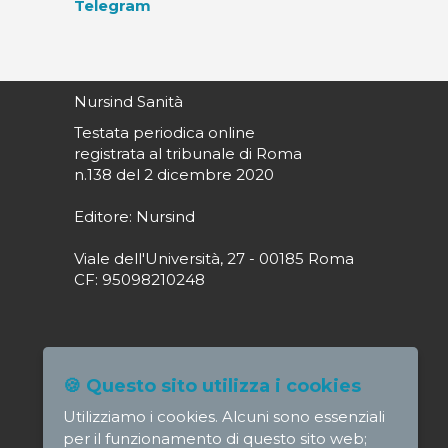
Telegram
Nursind Sanità
Testata periodica online
registrata al tribunale di Roma
n.138 del 2 dicembre 2020
Editore: Nursind
Viale dell'Università, 27 - 00185 Roma
CF: 95098210248
Direttore responsabile: Paola Alagia
🍪 Questo sito utilizza i cookies
direttore@nursindsanita.it
Utilizziamo i cookies. Alcuni sono essenziali
Redazione: redazione@nursindsanita.it
per il funzionamento di questo sito web;