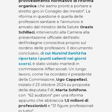
provvedimento normativo di riforma
organica
che siamo pronti a portare a
stretto giro in Consiglio dei ministri". La
riforma in questione è quella delle
professioni sanitarie e l’annuncio è
arrivato dal ministro della Salute
Orazio
Schillaci
, intervenuto alla Camera alla
presentazione ufficiale dell’esito
dell’indagine conoscitiva proprio sul
riordino delle professioni. Il documento
conclusivo, d
i cui
Nursind Sanità
ha
riportato i punti salienti nei giorni
scorsi
, è stato votato martedì in
commissione Affari sociali. Un lungo
lavoro, come ha ricordato il presidente
della Commissione,
Ugo Cappellaci
,
iniziato il 23 ottobre 2024 su proposta
della deputata FdI,
Marta Schifone
,
con "62 audizioni" per una riforma
appunto che abbraccia
1,5 milioni di
professionisti
e "31 figure professionali
in tutto".