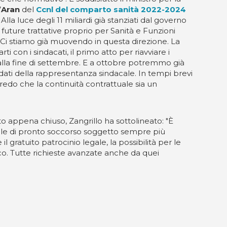
’
Aran
del
Ccnl del comparto sanità 2022-2024
Alla luce degli 11 miliardi già stanziati dal governo
le future trattative proprio per Sanità e Funzioni
 "Ci stiamo già muovendo in questa direzione. La
con i sindacati, il primo atto per riavviare i
 alla fine di settembre. E a ottobre potremmo già
 i dati della rappresentanza sindacale. In tempi brevi
Credo che la continuità contrattuale sia un
o appena chiuso, Zangrillo ha sottolineato: "È
ale di pronto soccorso soggetto sempre più
 gratuito patrocinio legale, la possibilità per le
gico. Tutte richieste avanzate anche da quei