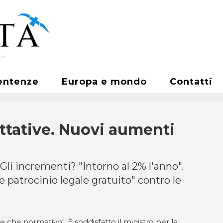
entenze
Europa e mondo
Contatti
attative. Nuovi aumenti
". Gli incrementi? "Intorno al 2% l'anno".
 patrocinio legale gratuito" contro le
e che normativo". È soddisfatto il ministro per la