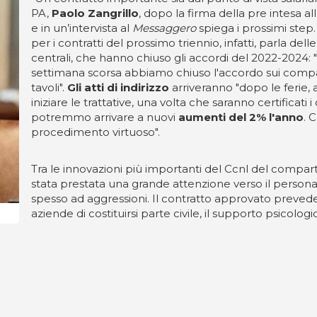
PA,
Paolo Zangrillo
, dopo la firma della pre intesa all
e in un’intervista al
Messaggero
spiega i prossimi step. 
per i contratti del prossimo triennio, infatti, parla del
centrali, che hanno chiuso gli accordi del 2022-2024:
settimana scorsa abbiamo chiuso l'accordo sui comparti 
tavoli".
Gli atti di indirizzo
arriveranno "dopo le ferie,
iniziare le trattative, una volta che saranno certificati
potremmo arrivare a nuovi
aumenti del 2% l'anno
. 
procedimento virtuoso".
Tra le innovazioni più importanti del Ccnl del compart
stata prestata una grande attenzione verso il person
spesso ad aggressioni. Il contratto approvato prevede il
aziende di costituirsi parte civile, il supporto psicolo