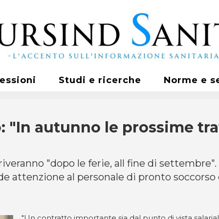
fessioni
Studi e ricerche
Norme e s
o: "In autunno le prossime tr
arriveranno "dopo le ferie, all fine di settembre
de attenzione al personale di pronto soccorso e
"Un contratto importante sia dal punto di vista salarial