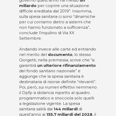
governo quest’anno ha messo
un
miliardo
per coprire una situazione
difficile ereditata dal 2019”. Insomma,
sulla spesa sanitaria ci sono “dinamiche
per cui corriamo dietro a sistemi che
non hanno funzionato a sufficienza”,
conclude l’inquilino di Via XX
Settembre.
Andando invece alle carte ed entrando
nel merito del
documento
, lo stesso
Giorgetti, nella premessa, scrive che “si
garantirà
un ulteriore rifinanziamento
del fondo sanitario nazionale” e
aggiunge che la spesa sanitaria è
destinataria di risorse definite “rilevanti”.
Poi, però, sui numeri effettivi nemmeno
il Dpfp si sbilancia rispetto al quadro
programmatico e snocciola solo quelli
a legislazione vigente. La spesa
sanitaria salirà dai
144 miliardi
di
quest’anno ai
155,7 miliardi del 2028
, il