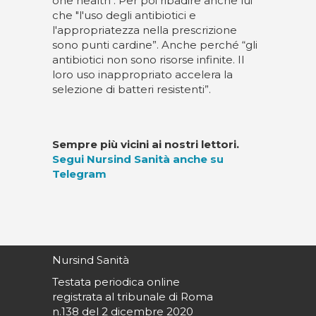
one health". Per poi ribadire anche lui
che "l'uso degli antibiotici e
l'appropriatezza nella prescrizione
sono punti cardine”. Anche perché “gli
antibiotici non sono risorse infinite. Il
loro uso inappropriato accelera la
selezione di batteri resistenti”.
Sempre più vicini ai nostri lettori.
Segui Nursind Sanità anche su
Telegram
Nursind Sanità
Testata periodica online
registrata al tribunale di Roma
n.138 del 2 dicembre 2020