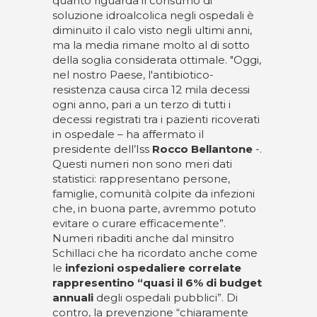
quanto riguarda il consumo di
soluzione idroalcolica negli ospedali è
diminuito il calo visto negli ultimi anni,
ma la media rimane molto al di sotto
della soglia considerata ottimale. "Oggi,
nel nostro Paese, l'antibiotico-
resistenza causa circa 12 mila decessi
ogni anno, pari a un terzo di tutti i
decessi registrati tra i pazienti ricoverati
in ospedale – ha affermato il
presidente dell’Iss
Rocco Bellantone
-.
Questi numeri non sono meri dati
statistici: rappresentano persone,
famiglie, comunità colpite da infezioni
che, in buona parte, avremmo potuto
evitare o curare efficacemente”.
Numeri ribaditi anche dal minsitro
Schillaci che ha ricordato anche come
le
infezioni ospedaliere correlate
rappresentino “quasi il 6% di budget
annuali
degli ospedali pubblici”. Di
contro, la prevenzione “chiaramente