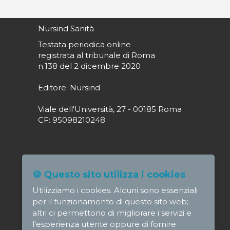
Nursind Sanità
Testata periodica online
registrata al tribunale di Roma
n.138 del 2 dicembre 2020
Editore: Nursind
Viale dell'Università, 27 - 00185 Roma
CF: 95098210248
Direttore responsabile: Paola Alagia
🍪 Questo sito utilizza i cookies
direttore@nursindsanita.it
Utilizziamo i cookies. Alcuni sono essenziali
Redazione: redazione@nursindsanita.it
per il funzionamento di questo sito web;
altri ci permettono di migliorare i servizi e
l'esperienza utente oppure di fornire