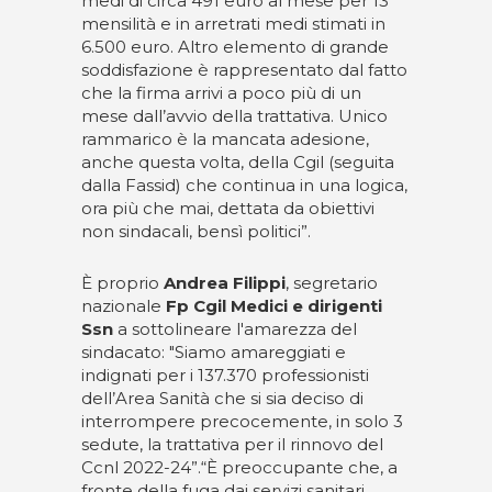
medi di circa 491 euro al mese per 13
mensilità e in arretrati medi stimati in
6.500 euro. Altro elemento di grande
soddisfazione è rappresentato dal fatto
che la firma arrivi a poco più di un
mese dall’avvio della trattativa. Unico
rammarico è la mancata adesione,
anche questa volta, della Cgil (seguita
dalla Fassid) che continua in una logica,
ora più che mai, dettata da obiettivi
non sindacali, bensì politici”.
È proprio
Andrea Filippi
, segretario
nazionale
Fp Cgil Medici e dirigenti
Ssn
a sottolineare l'amarezza del
sindacato: "Siamo amareggiati e
indignati per i 137.370 professionisti
dell’Area Sanità che si sia deciso di
interrompere precocemente, in solo 3
sedute, la trattativa per il rinnovo del
Ccnl 2022-24”.“È preoccupante che, a
fronte della fuga dai servizi sanitari