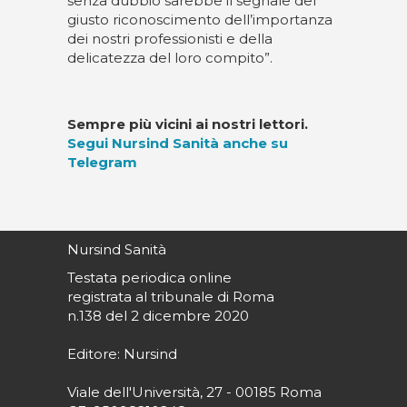
senza dubbio sarebbe il segnale del
giusto riconoscimento dell’importanza
dei nostri professionisti e della
delicatezza del loro compito”.
Sempre più vicini ai nostri lettori.
Segui Nursind Sanità anche su
Telegram
Nursind Sanità
Testata periodica online
registrata al tribunale di Roma
n.138 del 2 dicembre 2020
Editore: Nursind
Viale dell'Università, 27 - 00185 Roma