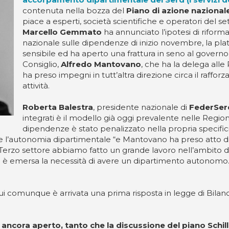
contenuta nella bozza del
Piano di azione nazional
piace a esperti, società scientifiche e operatori del s
Marcello Gemmato
ha annunciato l’ipotesi di rifor
nazionale sulle dipendenze di inizio novembre, la plate
sensibile ed ha aperto una frattura in seno al governo,
Consiglio,
Alfredo Mantovano
, che ha la delega alle
ha preso impegni in tutt’altra direzione circa il raff
attività.
Roberta Balestra
, presidente nazionale di
FederSer
integrati è il modello già oggi prevalente nelle Regio
dipendenze è stato penalizzato nella propria specificità
e l’autonomia dipartimentale “e Mantovano ha preso atto di 
 del Terzo settore abbiamo fatto un grande lavoro nell’ambit
i ed è emersa la necessità di avere un dipartimento autonomo
cui comunque è arrivata una prima risposta in legge di Bila
ancora aperto, tanto che la discussione del piano Schil