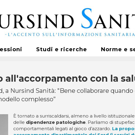
fessioni
Studi e ricerche
Norme e s
o all'accorpamento con la sa
d, a Nursind Sanità: "Bene collaborare quando
modello complesso”
È tornato a surriscaldarsi, almeno a livello istituzionale
delle
dipendenze patologiche
. Parliamo di stupefac
comportamentali legati al gioco d’azzardo.
La propos
accorpamento dipartimentale dei Serd (i servizi de