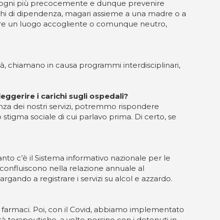
 i bisogni più precocemente e dunque prevenire
ischi di dipendenza, magari assieme a una madre o a
essere un luogo accogliente o comunque neutro,
ità, chiamano in causa programmi interdisciplinari,
eggerire i carichi sugli ospedali?
nza dei nostri servizi, potremmo rispondere
tigma sociale di cui parlavo prima. Di certo, se
anto c’è il Sistema informativo nazionale per le
i confluiscono nella relazione annuale al
rgando a registrare i servizi su alcol e azzardo.
dei farmaci. Poi, con il Covid, abbiamo implementato
tà terapeutiche, a volte persino con i detenuti in