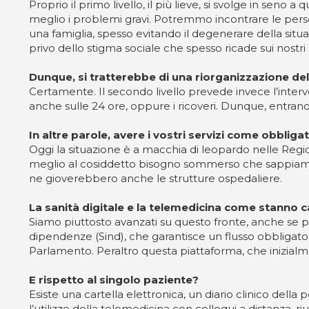
Proprio il primo livello, il più lieve, si svolge in s
meglio i problemi gravi. Potremmo incontrare le perso
una famiglia, spesso evitando il degenerare della situ
privo dello stigma sociale che spesso ricade sui nostri s
Dunque, si tratterebbe di una riorganizzazione del
Certamente. Il secondo livello prevede invece l’interve
anche sulle 24 ore, oppure i ricoveri. Dunque, entrano
In altre parole, avere i vostri servizi come obbliga
Oggi la situazione è a macchia di leopardo nelle Regi
meglio al cosiddetto bisogno sommerso che sappiamo es
ne gioverebbero anche le strutture ospedaliere.
La sanità digitale e la telemedicina come stanno 
Siamo piuttosto avanzati su questo fronte, anche se poi
dipendenze (Sind), che garantisce un flusso obbligatori
Parlamento. Peraltro questa piattaforma, che inizialmen
E rispetto al singolo paziente?
Esiste una cartella elettronica, un diario clinico dell
l’utilizzo della telemedicina con colloqui a distanza, 