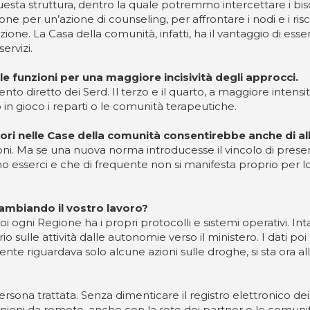
eno a questa struttura, dentro la quale potremmo intercettare
ne per un’azione di counseling, per affrontare i nodi e i r
azione. La Casa della comunità, infatti, ha il vantaggio di 
ervizi.
le funzioni per una maggiore incisività degli approcci.
nto diretto dei Serd. Il terzo e il quarto, a maggiore intens
 in gioco i reparti o le comunità terapeutiche.
tori nelle Case della comunità consentirebbe anche di all
oni. Ma se una nuova norma introducesse il vincolo di prese
serci e che di frequente non si manifesta proprio per lo s
cambiando il vostro lavoro?
 ogni Regione ha i propri protocolli e sistemi operativi. Int
o sulle attività dalle autonomie verso il ministero. I dati po
te riguardava solo alcune azioni sulle droghe, si sta ora alla
a persona trattata. Senza dimenticare il registro elettronico 
riunioni da remoto, anche con la rete dei partner o le comuni