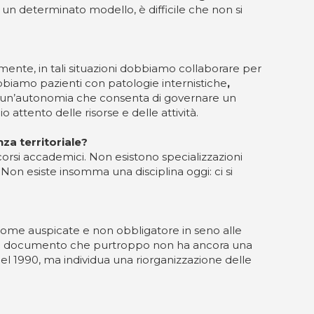
n determinato modello, è difficile che non si
mente, in tali situazioni dobbiamo collaborare per
abbiamo pazienti con patologie internistiche
,
i un’autonomia che consenta di governare un
ttento delle risorse e delle attività.
nza territoriale?
rsi accademici. Non esistono specializzazioni
 Non esiste insomma una disciplina oggi: ci si
 come auspicate e non obbligatore in seno alle
ante documento che purtroppo non ha ancora una
del 1990, ma individua una riorganizzazione delle