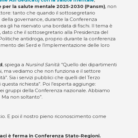
e per la salute mentale 2025-2030 (Pansm)
, non
ettore: tanto che quando il sottosegretario
ma della governance, durante la Conferenza
a gli ha riservato una bordata di fischi. Il tema è
 dato che il sottosegretario alla Presidenza del
 Politiche antidroga, proprio durante la conferenza
orzamento dei Serd e l’implementazione delle loro
d
, spiega a
Nursind Sanità
: “Quello dei dipartimenti
ni, ma vediamo che non funziona e il settore
”. Sia i servizi pubblici che quelli del Terzo
questa richiesta”. Poi l’esperta aggiunge:
o dei gruppi della Conferenza nazionale. Abbiamo
. Ma non soltanto”.
ncio. E poi il nostro pieno riconoscimento come
laci è ferma in Conferenza Stato-Regioni.