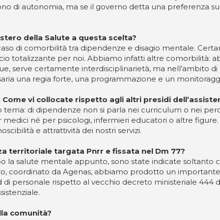
o di autonomia, ma se il governo detta una preferenza su u
stero della Salute a questa scelta?
caso di comorbilità tra dipendenze e disagio mentale. Certa
o totalizzante per noi. Abbiamo infatti altre comorbilità: 
, serve certamente interdisciplinarietà, ma nell’ambito d
ria una regia forte, una programmazione e un monitoraggio a
Come vi collocate rispetto agli altri presidi dell’assiste
ema: di dipendenze non si parla nei curriculum o nei perco
medici né per psicologi, infermieri educatori o altre figure.
bilità e attrattività dei nostri servizi.
a territoriale targata Pnrr e fissata nel Dm 77?
ipo la salute mentale appunto, sono state indicate soltanto
istero, coordinato da Agenas, abbiamo prodotto un import
d di personale rispetto al vecchio decreto ministeriale 444 
ssistenziale.
lla comunità?