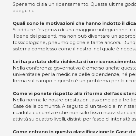
Speriamo ci sia un ripensamento. Queste ultime godon
adeguino.
Quali sono le motivazioni che hanno indotto il dica
Si adduce l’esigenza di una maggiore integrazione in 
il bene dei pazienti, ma non può diventare un approcci
tossicologiche
,
pneumologiche e tante ancora. Dunque
sistema complesso come il nostro, nel quale è necessa
Lei ha parlato della richiesta di un riconoscimento. 
Nella conferenza governativa è emerso anche questo t
universitarie per la medicina delle dipendenze, né per 
forma sul campo e questo è un problema per la riconosci
Come vi ponete rispetto alla riforma dell’assistenz
Nella norma le nostre prestazioni, assieme ad altre t
Case della comunità. A seguito di un tavolo al min
ricaduta concreta e che non solo fissa i nuovi standar
attività su quattro livelli, distinti per fasce di intensità a
Come entrano in questa classificazione le Case de