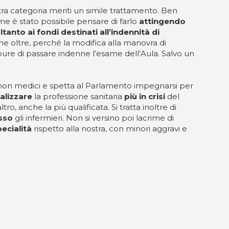
ra categoria meriti un simile trattamento. Ben
ome è stato possibile pensare di farlo
attingendo
ltanto ai fondi destinati all’indennità di
e oltre, perché la modifica alla manovra di
 pure di passare indenne l’esame dell’Aula. Salvo un
ri non medici e spetta al Parlamento impegnarsi per
alizzare
la professione sanitaria
più in crisi
del
tro, anche la più qualificata. Si tratta inoltre di
asso
gli infermieri. Non si versino poi lacrime di
pecialità
rispetto alla nostra, con minori aggravi e