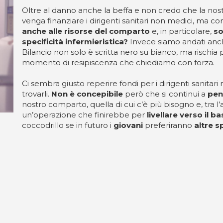
Oltre al danno anche la beffa e non credo che la nost
venga finanziare i dirigenti sanitari non medici, ma c
anche alle risorse del comparto
e, in particolare,
so
specificità infermieristica?
Invece siamo andati anch
Bilancio non solo è scritta nero su bianco, ma rischia
momento di resipiscenza che chiediamo con forza.
Ci sembra giusto reperire fondi per i dirigenti sanita
trovarli.
Non è concepibile
però che si continui a
pen
nostro comparto, quella di cui c’è più bisogno e, tra l’al
un’operazione che finirebbe per
livellare verso il b
coccodrillo se in futuro i
giovani
preferiranno
altre s