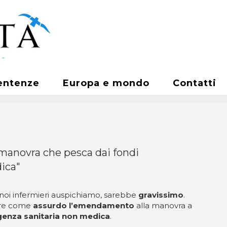
entenze
Europa e mondo
Contatti
 manovra che pesca dai fondi
dica"
noi infermieri auspichiamo, sarebbe
gravissimo
.
lare come
assurdo
l’emendamento
alla manovra a
igenza sanitaria non medica
.