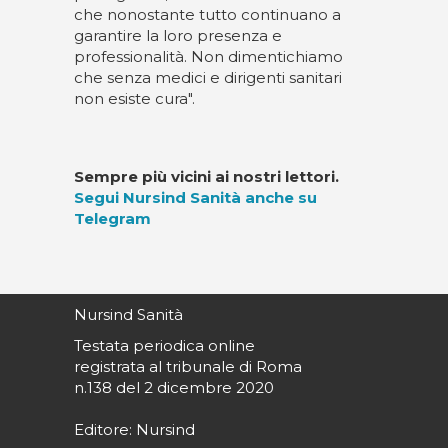
che nonostante tutto continuano a
garantire la loro presenza e
professionalità. Non dimentichiamo
che senza medici e dirigenti sanitari
non esiste cura".
Sempre più vicini ai nostri lettori.
Segui Nursind Sanità anche su
Telegram
Nursind Sanità
Testata periodica online
registrata al tribunale di Roma
n.138 del 2 dicembre 2020
Editore: Nursind