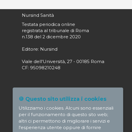
Nursind Sanità
Testata periodica online
registrata al tribunale di Roma
n.138 del 2 dicembre 2020
Editore: Nursind
Viale dell'Università, 27 - 00185 Roma
CF: 95098210248
Direttore responsabile: Paola Alagia
🍪 Questo sito utilizza i cookies
direttore@nursindsanita.it
Utilizziamo i cookies. Alcuni sono essenziali
Redazione: redazione@nursindsanita.it
per il funzionamento di questo sito web;
altri ci permettono di migliorare i servizi e
l'esperienza utente oppure di fornire