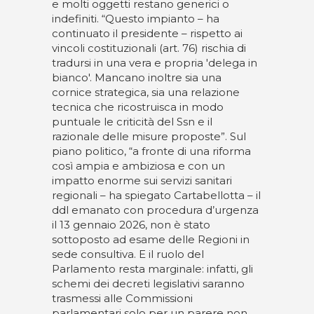
e molti oggetti restano generici o
indefiniti. “Questo impianto – ha
continuato il presidente – rispetto ai
vincoli costituzionali (art. 76) rischia di
tradursi in una vera e propria 'delega in
bianco'. Mancano inoltre sia una
cornice strategica, sia una relazione
tecnica che ricostruisca in modo
puntuale le criticità del Ssn e il
razionale delle misure proposte”. Sul
piano politico, “a fronte di una riforma
così ampia e ambiziosa e con un
impatto enorme sui servizi sanitari
regionali – ha spiegato Cartabellotta – il
ddl emanato con procedura d’urgenza
il 13 gennaio 2026, non è stato
sottoposto ad esame delle Regioni in
sede consultiva. E il ruolo del
Parlamento resta marginale: infatti, gli
schemi dei decreti legislativi saranno
trasmessi alle Commissioni
parlamentari solo per un parere non