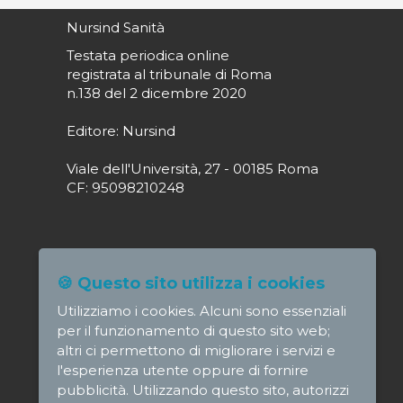
Nursind Sanità
Testata periodica online
registrata al tribunale di Roma
n.138 del 2 dicembre 2020
Editore: Nursind
Viale dell'Università, 27 - 00185 Roma
CF: 95098210248
Direttore responsabile: Paola Alagia
🍪 Questo sito utilizza i cookies
direttore@nursindsanita.it
Utilizziamo i cookies. Alcuni sono essenziali
Redazione: redazione@nursindsanita.it
per il funzionamento di questo sito web;
altri ci permettono di migliorare i servizi e
l'esperienza utente oppure di fornire
pubblicità. Utilizzando questo sito, autorizzi