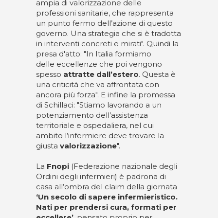
ampia di valorizzazione delle
professioni sanitarie
, che rappresenta
un punto fermo dell’azione di questo
governo. Una
strategia che si è tradotta
in interventi concreti e mirati"
.
Quindi la
presa d'atto: "
I
n Italia formiamo
delle
eccellenze che poi vengono
spesso
attratte
dall’estero
. Questa è
una criticità
che va affrontata con
ancora più forza". E infine la promessa
di Schillaci: "
Stiamo
lavorando a un
potenziamento dell’assistenza
territoriale
e ospedaliera, nel cui
ambito l’infermiere
deve trovare la
giusta
valorizzazione
"
.
La
Fnopi
(Federazione nazionale degli
Ordini degli infermieri) è padrona di
casa all’ombra del claim della giornata
‘Un secolo di sapere infermieristico.
Nati per prendersi cura, formati per
eccellere’
, pensato proprio per