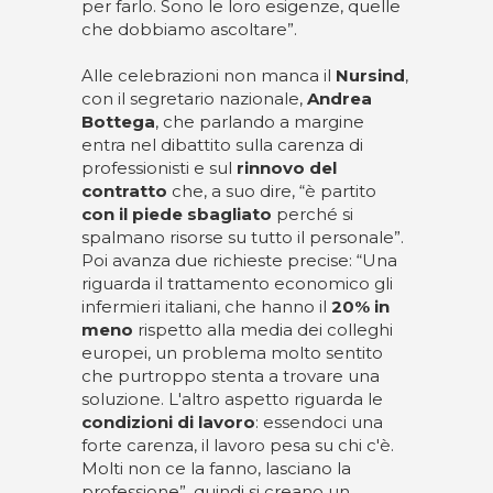
per farlo. Sono le loro esigenze, quelle
che dobbiamo ascoltare”.
Alle celebrazioni non manca il
Nursind
,
con il segretario nazionale,
Andrea
Bottega
, che parlando a margine
entra nel dibattito sulla carenza di
professionisti e sul
rinnovo del
contratto
che, a suo dire, “è partito
con il piede sbagliato
perché si
spalmano risorse su tutto il personale”.
Poi avanza due richieste precise: “Una
riguarda il trattamento economico gli
infermieri italiani, che hanno il
20% in
meno
rispetto alla media dei colleghi
europei, un problema molto sentito
che purtroppo stenta a trovare una
soluzione. L'altro aspetto riguarda le
condizioni di lavoro
: essendoci una
forte carenza, il lavoro pesa su chi c'è.
Molti non ce la fanno, lasciano la
professione”, quindi si creano un