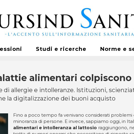
fessioni
Studi e ricerche
Norme e s
alattie alimentari colpiscono
i allergie e intolleranze. Istituzioni, scienzia
e la digitalizzazione dei buoni acquisto
Fino a poco tempo fa venivano considerati problemi di
minoranza di persone. E invece, sappiamo oggi, in Ital
alimentari e intolleranza al lattosio
raggiungono, nel
tratta di numeri enormi che necessitano di risposte san