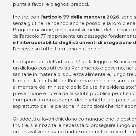
punta a favorire diagnosi precoci.
Inoltre, con
l’articolo 77 della manovra 2026
, sono 
senza glutine, rendendo anche possibile la loro piena c
Programmazione, dei dispositivi medici, del farmaco e d
dall’articolo 77 rappresenta un passaggio fondamentale 
e l’interoperabilità degli strumenti di erogazione d
l’accesso su tutto il territorio nazionale”.
Le disposizioni dell’articolo 77 della legge di Bilanc
un dialogo costruttivo tra Parlamento e governo, nella
sanitarie in materia di sicurezza alimentare, lungo tre 
tema della centralità dell’informazione al consumator
alimentare del ministero della Salute, ha evidenziato: 
prevenzione e tutela della salute pubblica perché cons
europei di armonizzazione dell’etichettatura precauzion
soprattutto per le persone in condizioni che richiedon
Gli addetti ai lavori chiedono comunque che la gestio
Inoltre, si è ribadita la necessità di proseguire lungo
u
organizzative possano tradursi in benefici concreti, o