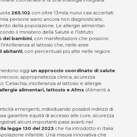
quota
265.102
con oltre 13mila nuovi casi accertati
00mila persone siano ancora non diagnosticate,
cento della popolazione. Le allergie alimentari
ondo il ministero della Salute e l’Istituto
5% dei bambini
, con manifestazioni che possono
 l’intolleranza al lattosio che, nelle aree
li abitanti
, con percentuali più alte nelle regioni
ichiedono oggi
un approccio coordinato di salute
recoce, appropriatezza clinica, sicurezza
‘Celiachia, intolleranza al lattosio e allergie
llergie alimentari, lattosio e Afms
(Alimenti a
ticità emergenti, individuando possibili indirizzi di
ossa garantire equità di accesso alle cure, sicurezza
istrati alcuni importanti passi avanti nel
ella legge 130 del 2023
che ha introdotto in Italia
polazione infantile. Una misura innovativa che