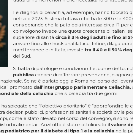
Le diagnosi di celiachia, ad esempio, hanno toccato 
nel solo 2023. Si stima tuttavia che tra le 300 e le 4
considerando che la patologia interessa circa l’1 per 
coinvolgono invece una quota crescente di italiani: sec
superiore di sanità
circa il 3% degli adulti e fino al 
arrivare fino allo shock anafilattico. Infine, dilaga pure
mediterranee e in Italia, investe
tra il 40 e il 50% deg
del Sud.
Si tratta di patologie e condizioni che, come detto, r
pubblica
capace di rafforzare prevenzione, diagnosi p
 nazionale. Se ne è parlato oggi a Roma nel corso dell'evento 
lica’, promosso
dall’intergruppo parlamentare Celiachia, a
ondiale della celiachia
che si celebra tra due giorni.
ha spiegato che “l’obiettivo prioritario” è “approfondire le cri
a decisori pubblici, professionisti sanitari e società civile p
mpi, come è stato rilevato nel corso del convegno, si sono reg
isturbi alimentari. Anzitutto è stato sottolineato
il valore d
ediatrico per il diabete di tipo 1 e la celiachia
nella po