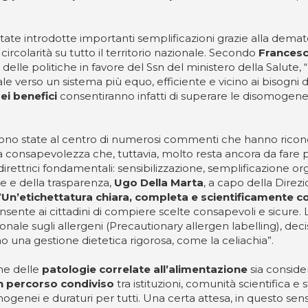
state introdotte importanti semplificazioni grazie alla demate
ircolarità su tutto il territorio nazionale. Secondo
Francesc
elle politiche in favore del Ssn del ministero della Salute, 
verso un sistema più equo, efficiente e vicino ai bisogni de
ei benefici
consentiranno infatti di superare le disomogenei
io sono state al centro di numerosi commenti che hanno ricono
 consapevolezza che, tuttavia, molto resta ancora da fare per
direttrici fondamentali: sensibilizzazione, semplificazione or
e e della trasparenza,
Ugo Della Marta
, a capo della Direz
“
Un’etichettatura chiara, completa e scientificamente c
ente ai cittadini di compiere scelte consapevoli e sicure. 
ale sugli allergeni (Precautionary allergen labelling), decisi
o una gestione dietetica rigorosa, come la celiachia”.
ne delle
patologie correlate all’alimentazione
sia consider
n percorso condiviso
tra istituzioni, comunità scientifica e
mogenei e duraturi per tutti. Una certa attesa, in questo sen