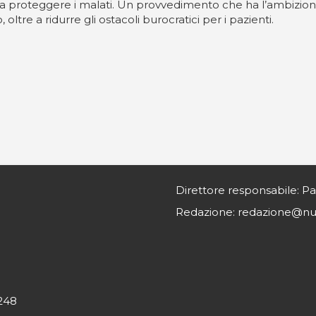
e a proteggere i malati. Un provvedimento che ha l’ambizio
 oltre a ridurre gli ostacoli burocratici per i pazienti.
Direttore responsabile: Pa
Redazione: redazione@nurs
0248