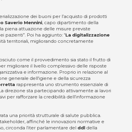
rializzazione dei buoni per l’acquisto di prodotti
o Saverio Mennini
, capo dipartimento della
“la piena attuazione delle misure previste
i pazienti”. Poi ha aggiunto: “
La digitalizzazione
tà territoriali, migliorando concretamente
sciuto come il provvedimento sia stato il frutto di
 migliorare il livello complessivo delle risposte
ganizzativa e informazione. Proprio in relazione al
ione generale dell'igiene e della sicurezza
orretta
rappresenta uno strumento essenziale di
La direzione sta partecipando attivamente ai lavori
vi per rafforzare la credibilità dell’informazione
ata una priorità strutturale di salute pubblica.
 stakeholder, affinché le innovazioni normative e
so, circonda l’iter parlamentare del
ddl
della