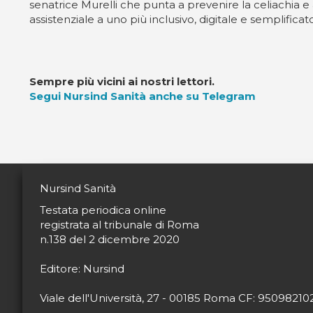
senatrice Murelli che punta a prevenire la celiachia 
assistenziale a uno più inclusivo, digitale e semplificato,
Sempre più vicini ai nostri lettori.
Segui Nursind Sanità anche su Telegram
Nursind Sanità
Testata periodica online
registrata al tribunale di Roma
n.138 del 2 dicembre 2020
Editore: Nursind
Viale dell'Università, 27 - 00185 Roma CF: 9509821