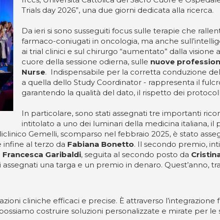
Trials day 2026”, una due giorni dedicata alla ricerca.
Da ieri si sono susseguiti focus sulle terapie che rall
farmaco-coniugati in oncologia, ma anche sull’intellig
ai trial clinici e sul chirurgo “aumentato” dalla visione
cuore della sessione odierna, sulle
nuove professioni
Nurse
. Indispensabile per la corretta conduzione del
a quella dello Study Coordinator - rappresenta il fulc
garantendo la qualità del dato, il rispetto dei protocolli
In particolare, sono stati assegnati tre importanti rico
intitolato a uno dei luminari della medicina italiana, i
iclinico Gemelli, scomparso nel febbraio 2025, è stato ass
 infine al terzo da
Fabiana Bonetto
. Il secondo premio, int
a
Francesca Garibaldi
, seguita al secondo posto da
Cristin
 assegnati una targa e un premio in denaro. Quest’anno, tra l
oni cliniche efficaci e precise. È attraverso l’integrazione fra
ssiamo costruire soluzioni personalizzate e mirate per le 