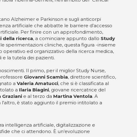
entano Alzheimer e Parkinson e sugli anticorpi
enza artificiale che abbatte le barriere d’accesso
 artificiale. Per finire con un approfondimento,
 della ricerca
, a cominciare appunto dallo
Study
le sperimentazioni cliniche, questa figura -insieme
ro operativo ed organizzativo della ricerca medica,
 e la tutela dei pazienti.
noscimenti. Il primo, per il miglior Study Nurse,
l professore
Giovanni Scambia
, direttore scientifico,
egnato a
Valeria Amatucci
, che si è classificata al
itolato a
Ilaria Biagini
, giovane ricercatrice del
a Graziani
e al terzo da
Martina Ventola
. A
'altro, è stato aggiunto il premio intitolato a
 intelligenza artificiale, digitalizzazione e
sfide che ci attendono. È un’evoluzione