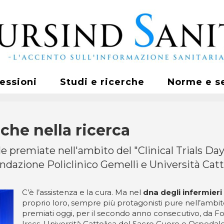
fessioni
Studi e ricerche
Norme e s
che nella ricerca
e premiate nell'ambito del "Clinical Trials Day 
dazione Policlinico Gemelli e Università Catt
C’è l’assistenza e la cura. Ma nel
dna degli infermieri
proprio loro, sempre più protagonisti pure nell’ambito
premiati oggi, per il secondo anno consecutivo, da Fo
Irccs, Università Cattolica del Sacro Cuore e Ospedale 