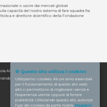
rnazionale o uscire dai mercati globali
lla capacità del nostro sistema di fare squadra fra
attolica e direttore dcientifico della Fondazione
ola Alagia direttore@nursindsanita.it
🍪 Questo sito utilizza i cookies
indsanita.it
Utilizziamo i cookies. Alcuni sono essenziali
per il funzionamento di questo sito web;
altri ci permettono di migliorare i servizi e
l'esperienza utente oppure di fornire
pubblicità. Utilizzando questo sito, autorizzi
l'uso dei cookies da parte nostra.
Maggiori