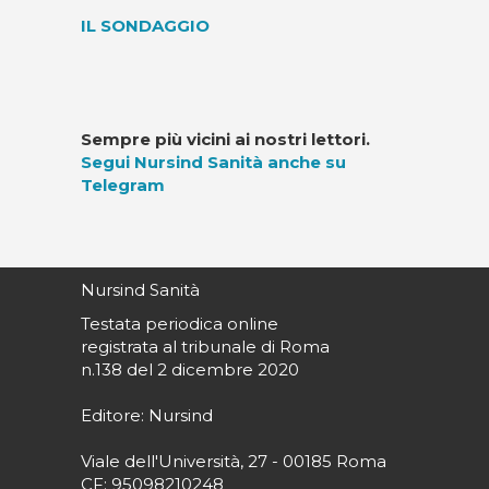
IL SONDAGGIO
Sempre più vicini ai nostri lettori.
Segui Nursind Sanità anche su
Telegram
Nursind Sanità
Testata periodica online
registrata al tribunale di Roma
n.138 del 2 dicembre 2020
Editore: Nursind
Viale dell'Università, 27 - 00185 Roma
CF: 95098210248