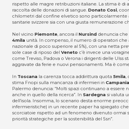
rispetto alle magre retribuzioni italiane. La stima è d
raccolta delle donazioni di sangue.
Donato Cosi
, coo
chilometri dal confine elvetico sono particolarmente
sanitarie svizzere sia con una giusta remunerazione c
Nel vicino
Piemonte
, ancora il
Nursind
denuncia che 
4mila
unità. In compenso, il numero di operatori che a
nazionale di poco superiore al 5%), con una netta prev
sole case di riposo del
Veneto
c’è invece una voragine
come Treviso, Padova o Verona i dirigenti delle Ulss 
aggravate da ferie e nuovi pensionamenti. Ma è come r
In
Toscana
la carenza tocca addirittura quota
5mila
,
stima Fnopi sulla mancanza di infermieri in
Campani
Palermo denuncia: “Molti spazi continuano a essere neg
anche in quello della ricerca”. In
Sardegna
si valuta u
dell’isola. Insomma, lo scenario desta enorme preocc
infermieristiche) in un recente paper ha spiegato che 
scorciatoie rispetto ad un fenomeno divenuto ormai str
priorità strategiche per la sostenibilità del Ssn”.