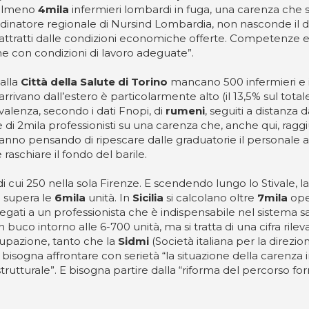
i almeno
4mila
infermieri lombardi in fuga, una carenza che s
rdinatore regionale di Nursind Lombardia, non nasconde il d
 attratti dalle condizioni economiche offerte. Competenze 
he con condizioni di lavoro adeguate”.
alla
Città della Salute di Torino
mancano 500 infermieri e il
rrivano dall’estero è particolarmente alto (il 13,5% sul tota
alenza, secondo i dati Fnopi, di
rumeni
, seguiti a distanza 
 di 2mila professionisti su una carenza che, anche qui, raggi
stanno pensando di ripescare dalle graduatorie il personale
aschiare il fondo del barile.
 di cui 250 nella sola Firenze. E scendendo lungo lo Stivale, la
a
supera le
6mila
unità. In
Sicilia
si calcolano oltre
7mila
oper
ati a un professionista che è indispensabile nel sistema san
n buco intorno alle 6-700 unità, ma si tratta di una cifra ril
upazione, tanto che la
Sidmi
(Società italiana per la direzi
bisogna affrontare con serietà “la situazione della carenza i
utturale”. E bisogna partire dalla “riforma del percorso for