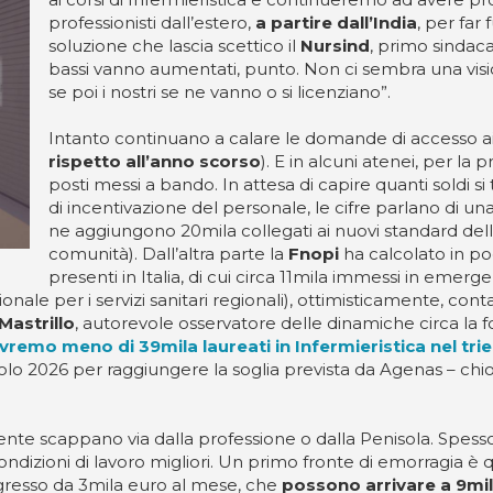
professionisti dall’estero,
a partire dall’India
, per far
soluzione che lascia scettico il
Nursind
, primo sindaca
bassi vanno aumentati, punto. Non ci sembra una vision
se poi i nostri se ne vanno o si licenziano”.
Intanto continuano a calare le domande di accesso ai co
rispetto all’anno scorso
). E in alcuni atenei, per la
posti messi a bando. In attesa di capire quanti soldi s
di incentivazione del personale, le cifre parlano di 
ne aggiungono 20mila collegati ai nuovi standard dell’as
comunità). Dall’altra parte la
Fnopi
ha calcolato in p
presenti in Italia, di cui circa 11mila immessi in emer
onale per i servizi sanitari regionali), ottimisticamente, con
Mastrillo
, autorevole osservatore delle dinamiche circa la f
emo meno di 39mila laureati in Infermieristica nel tri
l solo 2026 per raggiungere la soglia prevista da Agenas – 
quente scappano via dalla professione o dalla Penisola. Spes
condizioni di lavoro migliori. Un primo fronte di emorragia è 
ingresso da 3mila euro al mese, che
possono arrivare a 9mil