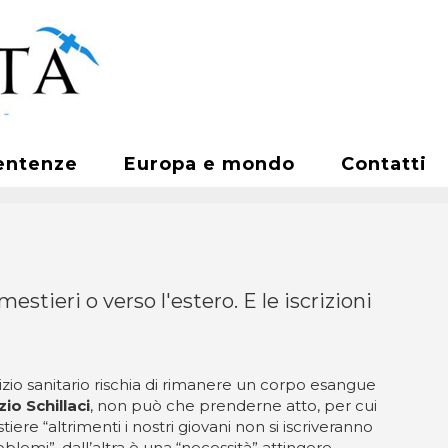
entenze
Europa e mondo
Contatti
estieri o verso l'estero. E le iscrizioni
izio sanitario rischia di rimanere un corpo esangue
io Schillaci
, non può che prenderne atto, per cui
iere “altrimenti i nostri giovani non si iscriveranno
blemi”, dall’altra è una “necessità” attingere