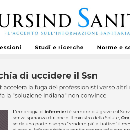
fessioni
Studi e ricerche
Norme e s
chia di uccidere il Ssn
accelera la fuga dei professionisti verso altri m
 Ma la "soluzione indiana" non convince
L’emorragia di
infermieri
è sempre più grave e il Serv
senza speranza di rilancio. Il ministro della Salute,
Oraz
se da una parte bisogna “rendere più attrattivo” il mest
ai corsi di Infermieristica e continueremo ad avere pro