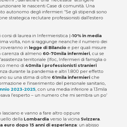
 funzionare le nascenti Case di comunità. Una
to autonomo degli infermieri: “Se gli stipendi sono
e strategica reclutare professionisti dall’estero
rsi di laurea in Infermieristica (
-10% in media
 prima volta, non si raggiunge neanche il numero dei
i troveranno in
legge di Bilancio
e per quali misure
una carenza di almeno
60-70mila infermieri
, cui se
sistenza territoriale (Ifoc, Infermieri di famiglia o
oco meno di
40mila i professionisti stranieri
genza durante la pandemia e altri 1.800 per effetto
tano su una stima di oltre
61mila infermieri
che
ormazione e l’inserimento del personale sanitario,
ennio 2023-2025
, con una media inferiore a 13mila
chiosava l’esperto – un numero che mi sembra un po’
so lasciano e vanno a fare altro oppure
quello della
Lombardia
verso la vicina
Svizzera
.
a euro dopo 15 anni di esperienza
: un abisso