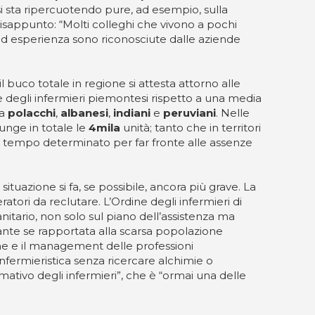
i sta ripercuotendo pure, ad esempio, sulla
isappunto: “Molti colleghi che vivono a pochi
ed esperienza sono riconosciute dalle aziende
 buco totale in regione si attesta attorno alle
le degli infermieri piemontesi rispetto a una media
da
polacchi
,
albanesi
,
indiani
e
peruviani
. Nelle
unge in totale le
4mila
unità; tanto che in territori
 a tempo determinato per far fronte alle assenze
 situazione si fa, se possibile, ancora più grave. La
atori da reclutare. L’Ordine degli infermieri di
itario, non solo sul piano dell’assistenza ma
evante se rapportata alla scarsa popolazione
one e il management delle professioni
nfermieristica senza ricercare alchimie o
mativo degli infermieri”, che è “ormai una delle