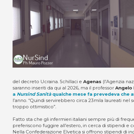
del decreto Ucraina. Schillaci e
Agenas
(l’Agenzia nazi
saranno inseriti da qui al 2026, ma il professor
Angelo 
a
Nursind Sanità
qualche mese fa prevedeva che avr
l’anno. “Quindi servirebbero circa 23mila laureati ne
troppo ottimistico”.
Fatto sta che gli infermieri italiani sempre più di fre
preferiscono fuggire all’estero, in cerca di stipendi e 
Nella Confederazione Elvetica si offrono stipendi di 