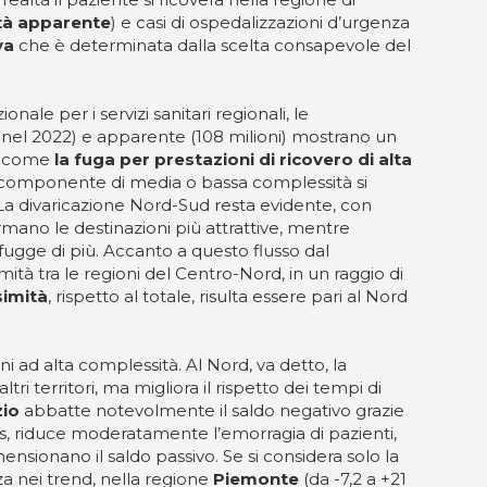
tà apparente
) e casi di ospedalizzazioni d’urgenza
va
che è determinata dalla scelta consapevole del
ionale per i servizi sanitari regionali, le
 nel 2022) e apparente (108 milioni) mostrano un
sì come
la fuga per prestazioni di ricovero di alta
 la componente di media o bassa complessità si
 La divaricazione Nord-Sud resta evidente, con
mano le destinazioni più attrattive, mentre
 fugge di più. Accanto a questo flusso dal
mità tra le regioni del Centro-Nord, in un raggio di
simità
, rispetto al totale, risulta essere pari al Nord
ni ad alta complessità. Al Nord, va detto, la
i territori, ma migliora il rispetto dei tempi di
zio
abbatte notevolmente il saldo negativo grazie
s, riduce moderatamente l’emorragia di pazienti,
ensionano il saldo passivo. Se si considera solo la
za nei trend, nella regione
Piemonte
(da -7,2 a +21