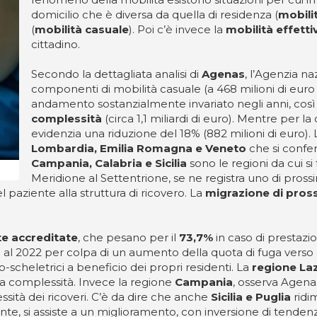
domicilio che è diversa da quella di residenza (
mobili
(
mobilità casuale
). Poi c’è invece la
mobilità effetti
cittadino.
Secondo la dettagliata analisi di
Agenas
, l’Agenzia naz
componenti di mobilità casuale (a 468 milioni di euro
andamento sostanzialmente invariato negli anni, co
complessità
(circa 1,1 miliardi di euro). Mentre per
evidenzia una riduzione del 18% (882 milioni di euro).
Lombardia, Emilia Romagna e Veneto
che si confer
Campania, Calabria e Sicilia
sono le regioni da cui si
Meridione al Settentrione, se ne registra uno di prossi
 paziente alla struttura di ricovero. La
migrazione di pros
te accreditate
, che pesano per il
73,7%
in caso di prestazio
al 2022 per colpa di un aumento della quota di fuga verso altr
o-scheletrici a beneficio dei propri residenti. La
regione La
lta complessità. Invece la regione
Campania
, osserva Agena
sità dei ricoveri. C’è da dire che anche
Sicilia e Puglia
ridim
te, si assiste a un miglioramento, con inversione di tenden