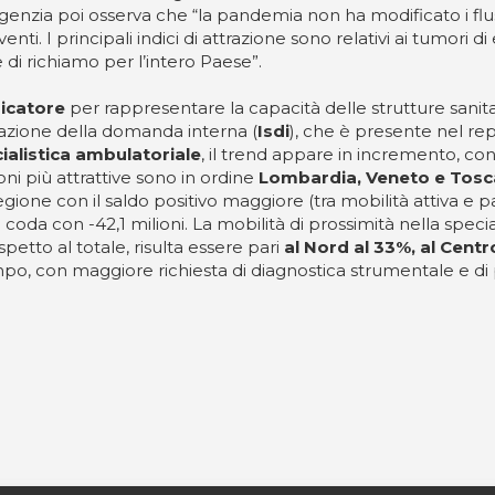
L’agenzia poi osserva che “la pandemia non ha modificato i flu
nti. I principali indici di attrazione sono relativi ai tumori
 di richiamo per l’intero Paese”.
icatore
per rappresentare la capacità delle strutture sanitar
isfazione della domanda interna (
Isdi
), che è presente nel re
cialistica ambulatoriale
, il trend appare in incremento, con 
ni più attrattive sono in ordine
Lombardia, Veneto e Tos
egione con il saldo positivo maggiore (tra mobilità attiva e p
i coda con -42,1 milioni. La mobilità di prossimità nella spe
spetto al totale, risulta essere pari
al Nord al 33%, al Cent
po, con maggiore richiesta di diagnostica strumentale e di p