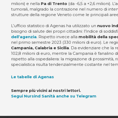
milioni) e nella
Pa di Trento
(da -6,5 a +2,6 milioni). 
tumorali, malgrado la contrazione nel numero di interve
strutture della regione Veneto come le principali aree
L’ufficio statistico di Agenas ha utilizzato un
nuovo ind
bisogno di salute dei propri cittadini: l’Indice di sodd
dell’agenzia
. Rispetto invece alla
mobilità della spe
nel primo semestre 2023 (330 milioni di euro). Le regio
Campania, Calabria e Sicilia
. Da evidenziare che la r
102,8 milioni di euro, mentre la Campania è fanalino d
rispetto alla ospedaliera: la migrazione di prossimità, ri
specialistica risulta tendenzialmente costante nel tem
Le tabelle di Agenas
Sempre più vicini ai nostri lettori.
Segui Nursind Sanità anche su Telegram