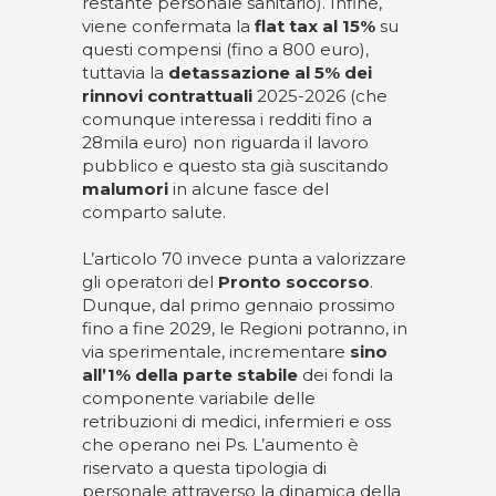
restante personale sanitario). Infine,
viene confermata la
flat tax al 15%
su
questi compensi (fino a 800 euro),
tuttavia la
detassazione al 5% dei
rinnovi contrattuali
2025-2026 (che
comunque interessa i redditi fino a
28mila euro) non riguarda il lavoro
pubblico e questo sta già suscitando
malumori
in alcune fasce del
comparto salute.
L’articolo 70 invece punta a valorizzare
gli operatori del
Pronto soccorso
.
Dunque, dal primo gennaio prossimo
fino a fine 2029, le Regioni potranno, in
via sperimentale, incrementare
sino
all’1% della parte stabile
dei fondi la
componente variabile delle
retribuzioni di medici, infermieri e oss
che operano nei Ps. L’aumento è
riservato a questa tipologia di
personale attraverso la dinamica della