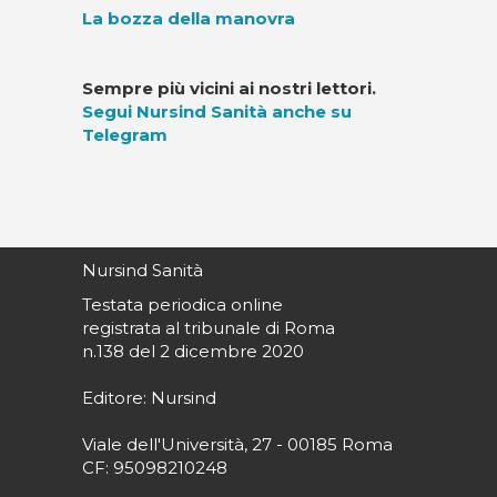
La bozza della manovra
Sempre più vicini ai nostri lettori.
Segui Nursind Sanità anche su
Telegram
Nursind Sanità
Testata periodica online
registrata al tribunale di Roma
n.138 del 2 dicembre 2020
Editore: Nursind
Viale dell'Università, 27 - 00185 Roma
CF: 95098210248