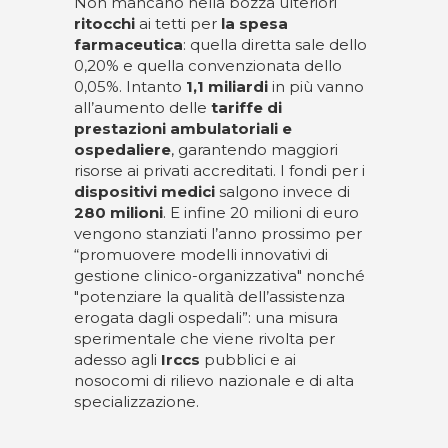
Non mancano nella bozza ulteriori
ritocchi
ai tetti per
la spesa
farmaceutica
: quella diretta sale dello
0,20% e quella convenzionata dello
0,05%. Intanto
1,1 miliardi
in più vanno
all’aumento delle
tariffe di
prestazioni ambulatoriali e
ospedaliere
, garantendo maggiori
risorse ai privati accreditati. I fondi per i
dispositivi
medici
salgono invece di
280 milioni
. E infine 20 milioni di euro
vengono stanziati l’anno prossimo per
“promuovere modelli innovativi di
gestione clinico-organizzativa" nonché
"potenziare la qualità dell’assistenza
erogata dagli ospedali”: una misura
sperimentale che viene rivolta per
adesso agli
Irccs
pubblici e ai
nosocomi di rilievo nazionale e di alta
specializzazione.