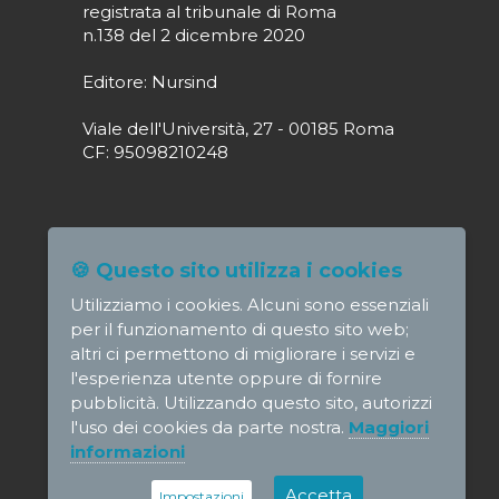
registrata al tribunale di Roma
n.138 del 2 dicembre 2020
Editore: Nursind
Viale dell'Università, 27 - 00185 Roma
CF: 95098210248
Direttore responsabile: Paola Alagia
🍪 Questo sito utilizza i cookies
direttore@nursindsanita.it
Utilizziamo i cookies. Alcuni sono essenziali
Redazione: redazione@nursindsanita.it
per il funzionamento di questo sito web;
altri ci permettono di migliorare i servizi e
l'esperienza utente oppure di fornire
pubblicità. Utilizzando questo sito, autorizzi
l'uso dei cookies da parte nostra.
Maggiori
© NursindSanita - e-mail:
informazioni
direttore@nursindsanita.it
-
Informativa
privacy
-
Disclaimer
Credits
Accetta
Impostazioni